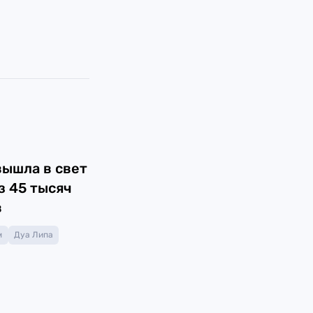
4
вышла в свет
з 45 тысяч
в
м
Дуа Липа