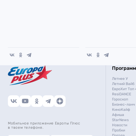
Програм
Летнее У
Летний Вайб
ЕвроХит Топ 
ResiDANCE
Гороскоп
Бизнес-ланч
КиноКайф
Афиша
StarNews
Мобильное приложение Европы Плюс
Новости
в твоем телефоне.
Пробки
Погода