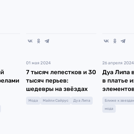
01 мая 2024
26 апреля 202
ой
7 тысяч лепестков и 30
Дуа Липа 
релами
тысяч перьев:
в платье и
шедевры на звёздах
элементо
Мода
Майли Сайрус
Дуа Липа
Ближе к звезда
мода