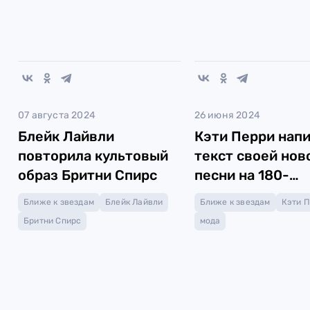
07 августа 2024
26 июня 2024
Блейк Лайвли
Кэти Перри нап
повторила культовый
текст своей нов
образ Бритни Спирс
песни на 180-
метровом шлей
Ближе к звездам
Блейк Лайвли
Ближе к звездам
Кэти 
платья
Бритни Спирс
мода