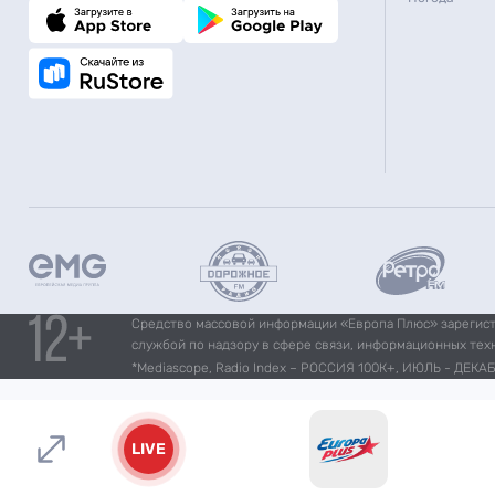
Средство массовой информации «Европа Плюс» зарегистр
службой по надзору в сфере связи, информационных тех
*Mediascope, Radio Index – РОССИЯ 100К+, ИЮЛЬ - ДЕКАБР
LIVE