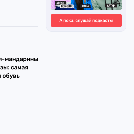
и-мандарины
зы: самая
 обувь