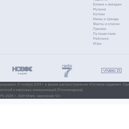
Ближе к звездам
Музыка
Котики
Мемы и тренды
Факты и списки
Премии
Путешествия
Рейтинги
Игры
ировано 21 ноября 2014 г. в форме распространения «Сетевое издание». Св
нологий и массовых коммуникаций (Роскомнадзор).
Ь 2025 г., AQH Share, население 12+