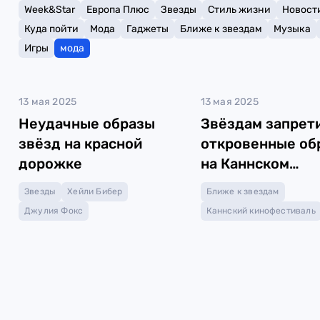
Week&Star
Европа Плюс
Звезды
Стиль жизни
Новост
Куда пойти
Мода
Гаджеты
Ближе к звездам
Музыка
Игры
мода
13 мая 2025
13 мая 2025
Неудачные образы
Звёздам запрет
звёзд на красной
откровенные об
дорожке
на Каннском
кинофестивале
Звезды
Хейли Бибер
Ближе к звездам
Джулия Фокс
Каннский кинофестиваль