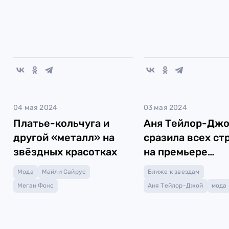
04 мая 2024
03 мая 2024
Платье-кольчуга и
Аня Тейлор-Дж
другой «металл» на
сразила всех ст
звёздных красотках
на премьере
«Фуриосы»
Мода
Майли Сайрус
Ближе к звездам
Меган Фокс
Аня Тейлор-Джой
мода