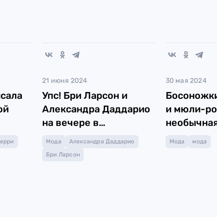
21 июня 2024
30 мая 2024
исала
Упс! Бри Ларсон и
Босоножк
ой
Александра Даддарио
и мюли-ро
на вечере в
необычная
фе
одинаковых платьях
Перри
Мода
Александра Даддарио
Мода
мода
Бри Ларсон