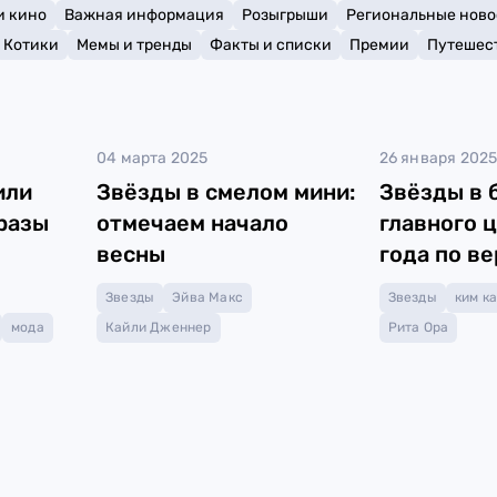
и кино
Важная информация
Розыгрыши
Региональные ново
Котики
Мемы и тренды
Факты и списки
Премии
Путешес
04 марта 2025
26 января 202
или
Звёзды в смелом мини:
Звёзды в 
разы
отмечаем начало
главного 
весны
года по в
Pantone
Звезды
Эйва Макс
Звезды
ким к
мода
Кайли Дженнер
Рита Ора