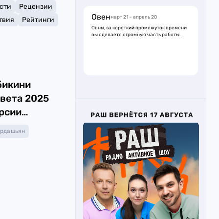
сти
Рецензии
Овен
март 21 – апрель 20
твия
Рейтинги
Овны, за короткий промежуток времени
вы сделаете огромную часть работы.
5
бикини
цвета 2025
ерсии
ардашьян