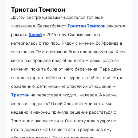
Тристан Томпсон
Другой сестре Кардашьян достался тот ещё
«казанова». Баскетболист
Тристан Томпсон
закрутил
роман с
Хлоей
в 2016 году. Сколько же она
натерпелась с тех пор… Рядом с именем бойфренда в
заголовках СМИ постоянно было слово «измена». Хлоя
много раз прощала возлюбленного — даже когда он
изменил, пока та была от него беременна. Пара даже
завела второго ребёнка от суррогатной матери. Но, к
сожалению, дети никак не спасли их отношения —
Тристан
не переставал «ходить налево». А как же
женская гордость? О ней Хлоя вспомнила только
недавно и наконец приняла решение расстаться с
Тристаном окончательно. Она поступила мудро: не
стала держать на бывшего зла и разрешила ему