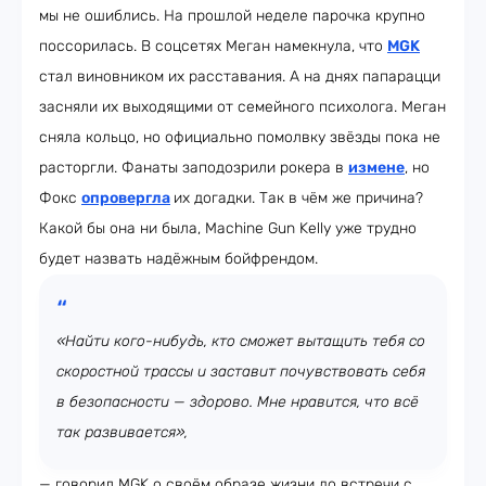
мы не ошиблись. На прошлой неделе парочка крупно
поссорилась. В соцсетях Меган намекнула, что
MGK
стал виновником их расставания. А на днях папарацци
засняли их выходящими от семейного психолога. Меган
сняла кольцо, но официально помолвку звёзды пока не
расторгли. Фанаты заподозрили рокера в
измене
, но
Фокс
опровергла
их догадки. Так в чём же причина?
Какой бы она ни была, Machine Gun Kelly уже трудно
будет назвать надёжным бойфрендом.
«Найти кого-нибудь, кто сможет вытащить тебя со
скоростной трассы и заставит почувствовать себя
в безопасности — здорово. Мне нравится, что всё
так развивается»,
— говорил MGK о своём образе жизни до встречи с