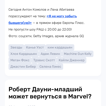
Сегодня Антон Комолов и Лена Абитаева
порассуждают на тему:
«Я не могу забыть
бывшего(ую)»
— в прямом эфире Европы Плюс.
Не пропусти шоу РАШ с 20:00 до 22:00!
Фото: соцсети, Getty Images, архив журнала GQ
Звезды
Канье Уэст
ким кардашьян
Хлоя Кардашьян
Адам Левин
Machine Gun Kelly
Меган Фокс
Трэвис Скотт
Кайли Дженнер
Джастин Бибер
Селена Гомес
Роберт Дауни-младший
может вернуться в Marvel?