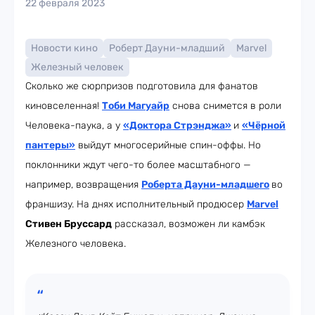
22 февраля 2023
Новости кино
Роберт Дауни-младший
Marvel
Железный человек
Сколько же сюрпризов подготовила для фанатов
киновселенная!
Тоби Магуайр
снова снимется в роли
Человека-паука, а у
«Доктора Стрэнджа»
и
«Чёрной
пантеры»
выйдут многосерийные спин-оффы. Но
поклонники ждут чего-то более масштабного —
например, возвращения
Роберта Дауни-младшего
во
франшизу. На днях исполнительный продюсер
Marvel
Стивен Бруссард
рассказал, возможен ли камбэк
Железного человека.