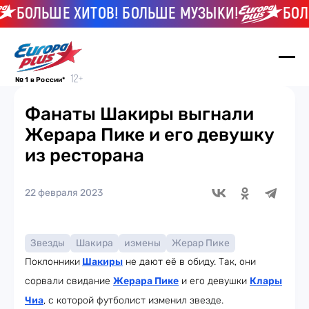
БОЛЬШЕ ХИТОВ! БОЛЬШЕ МУЗЫКИ!
БОЛЬШ
№ 1 в России*
Фанаты Шакиры выгнали
Жерара Пике и его девушку
из ресторана
22 февраля 2023
Звезды
Шакира
измены
Жерар Пике
Поклонники
Шакиры
не дают её в обиду. Так, они
сорвали свидание
Жерара Пике
и его девушки
Клары
Чиа
, с которой футболист изменил звезде.