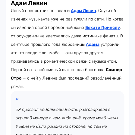
Адам Левин
Левый поворотник показал и
Адам Левин
. Слухи об
изменах музыканта уже не раз гуляли по сети. Но когда
он изменил своей беременной жене
Бехати Принслу
,
от осуждений не удержались даже истинные фанаты. В
сентябре прошлого года любовницы
Адама
устроили
что-то вроде флешмоба — они друг за другом
признавались в романтической связи с музыкантом.
Первой на такой смелый шаг пошла блогерша
Самнер
Стро
— с ней у Левина был последний разоблачённый
роман.
«Я проявил недальновидность, разговаривая в
игривой манере с кем-либо ещё, кроме моей жены.
У меня не было романа на стороне, но тем не
менее я переступил черту»,