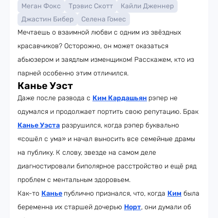
Меган Фокс
Трэвис Скотт
Кайли Дженнер
Джастин Бибер
Селена Гомес
Мечтаешь о взаимной любви с одним из звёздных
красавчиков? Осторожно, он может оказаться
абьюзером и заядлым изменщиком! Расскажем, кто из
парней особенно этим отличился.
Канье Уэст
Даже после развода с
Ким Кардашьян
рэпер не
одумался и продолжает портить свою репутацию. Брак
Канье Уэста
разрушился, когда рэпер буквально
«сошёл с ума» и начал выносить все семейные драмы
на публику. К слову, звезде на самом деле
диагностировали биполярное расстройство и ещё ряд
проблем с ментальным здоровьем.
Как-то
Канье
публично признался, что, когда
Ким
была
беременна их старшей дочерью
Норт
, они думали об