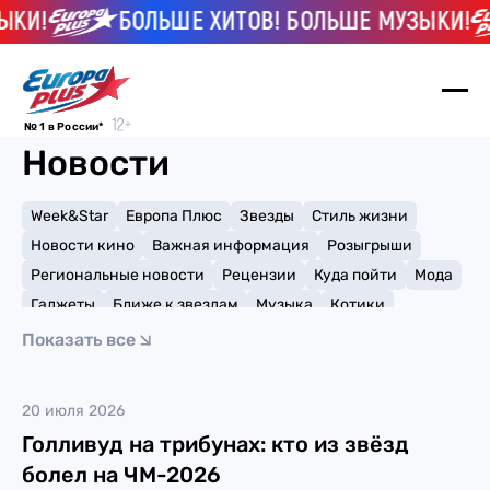
КИ!
БОЛЬШЕ ХИТОВ! БОЛЬШЕ МУЗЫКИ!
№ 1 в России*
Новости
Week&Star
Европа Плюс
Звезды
Стиль жизни
Новости кино
Важная информация
Розыгрыши
Региональные новости
Рецензии
Куда пойти
Мода
Гаджеты
Ближе к звездам
Музыка
Котики
Мемы и тренды
Факты и списки
Премии
Показать все
Путешествия
Рейтинги
Игры
Трэвис Скотт
20 июля 2026
Голливуд на трибунах: кто из звёзд
болел на ЧМ-2026