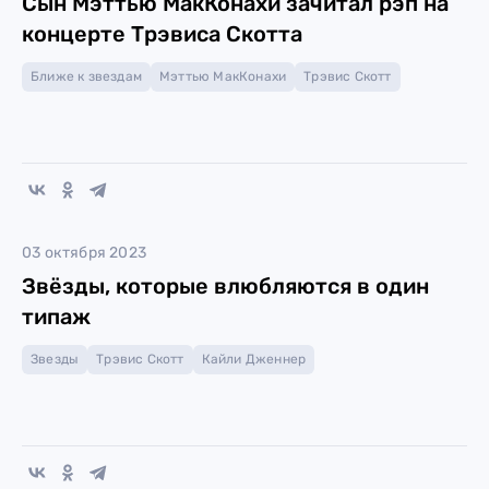
Cын Мэттью МакКонахи зачитал рэп на
концерте Трэвиса Скотта
Ближе к звездам
Мэттью МакКонахи
Трэвис Скотт
03 октября 2023
Звёзды, которые влюбляются в один
типаж
Звезды
Трэвис Скотт
Кайли Дженнер