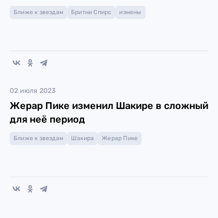
Ближе к звездам
Бритни Спирс
измены
02 июля 2023
Жерар Пике изменил Шакире в сложный
для неё период
Ближе к звездам
Шакира
Жерар Пике