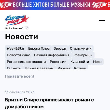
БОЛЬШЕ ХИТОВ! БОЛЬШЕ МУЗЫКИ!
Б
№ 1 в России*
Новости
Week&Star
Европа Плюс
Звезды
Стиль жизни
Новости кино
Важная информация
Розыгрыши
Региональные новости
Рецензии
Куда пойти
Мода
Гаджеты
Ближе к звездам
Музыка
Котики
Мемы и тренды
Факты и списки
Премии
Показать все
Путешествия
Рейтинги
Игры
измены
13 сентября 2023
Бритни Спирс приписывают роман с
домработником