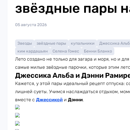
звёздные пары н
05 августа 2026
Звезды
звёздные пары
купальники
Джессика Альб
ким кардашьян
Селена Гомес
Бенни Бланко
Лето создано не только для загара и моря, но и д
самые милые звёздные парочки, которые этим лет
Джессика Альба и Дэнни Рамир
Кажется, у этой пары идеальный рецепт отпуска: с
лишней суеты. Учимся наслаждаться отдыхом, мом
вместе с
Джессикой
и
Дэнни
.