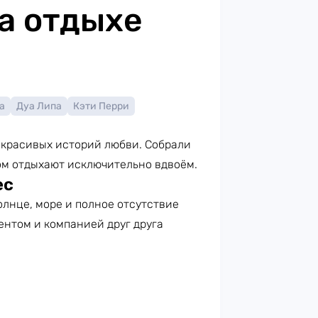
а отдыхе
а
Дуа Липа
Кэти Перри
ля красивых историй любви. Собрали
ом отдыхают исключительно вдвоём.
ес
олнце, море и полное отсутствие
ентом и компанией друг друга