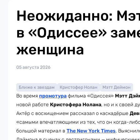
Неожиданно: Мэ
в «Одиссее» зам
женщина
05 августа 2026
Ближе к звездам
Кристофер Нолан
Мэтт Деймон
Во время
промотура
фильма «Одиссея»
Мэтт Дэй
новой работе
Кристофера Нолана
, но и к своей д
Актёр с восхищением рассказал о каскадёрше
Дев
«самыми впечатляющими из тех, что он когда-либо
большой материал в
The New York Times
. Выяснил
Дэймона в сценах с лестригонами — мифическими