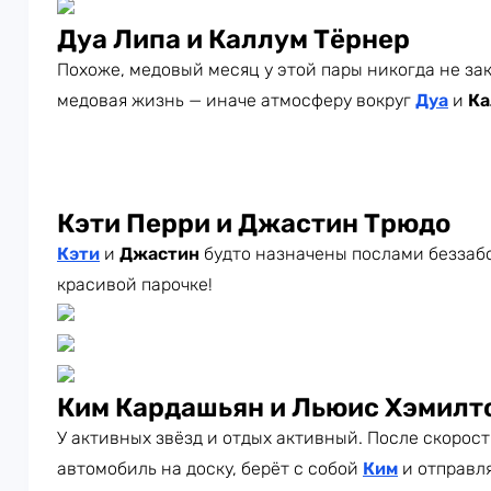
Дуа Липа и Каллум Тёрнер
Похоже, медовый месяц у этой пары никогда не зак
медовая жизнь — иначе атмосферу вокруг
Дуа
и
Ка
Кэти Перри и Джастин Трюдо
Кэти
и
Джастин
будто назначены послами беззабо
красивой парочке!
Ким Кардашьян и Льюис Хэмилт
У активных звёзд и отдых активный. После скорос
автомобиль на доску, берёт с собой
Ким
и отправля