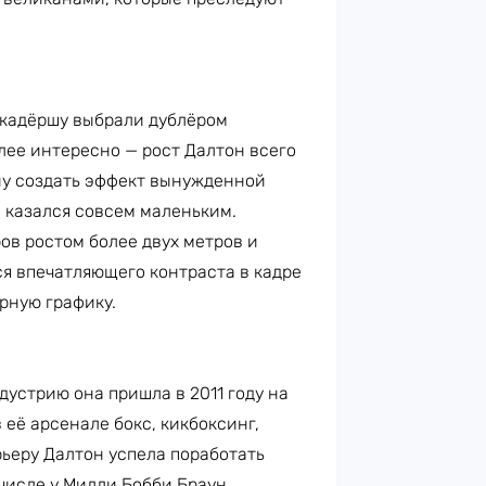
кадёршу выбрали дублёром
лее интересно — рост Далтон всего
ану создать эффект вынужденной
 казался совсем маленьким.
ов ростом более двух метров и
я впечатляющего контраста в кадре
рную графику.
дустрию она пришла в 2011 году на
 её арсенале бокс, кикбоксинг,
ьеру Далтон успела поработать
числе у Милли Бобби Браун.