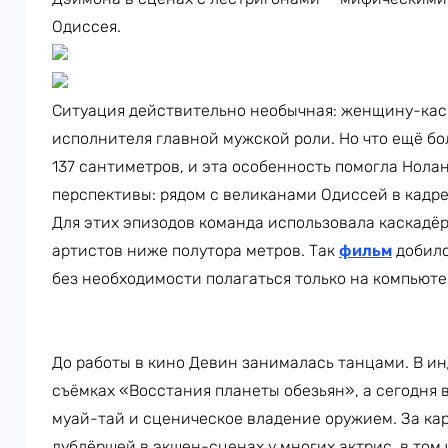
Одиссея.
Ситуация действительно необычная: женщину-кас
исполнителя главной мужской роли. Но что ещё бо
137 сантиметров, и эта особенность помогла Нол
перспективы: рядом с великанами Одиссей в кадре
Для этих эпизодов команда использовала каскадёр
артистов ниже полутора метров. Так
фильм
добилс
без необходимости полагаться только на компьюте
До работы в кино Девин занималась танцами. В ин
съёмках «Восстания планеты обезьян», а сегодня в
муай-тай и сценическое владение оружием. За кар
дублёршей в экшен-сценах у многих актрис, в том 