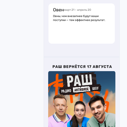
Овен
март 21 – апрель 20
Овны, чем внезапнее будут ваши
поступки — тем эффектнее результат.