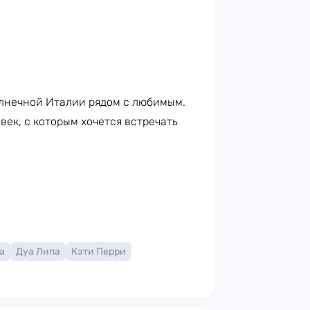
лнечной Италии рядом с любимым.
век, с которым хочется встречать
а
Дуа Липа
Кэти Перри