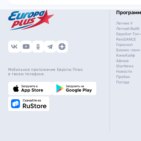
Програм
Летнее У
Летний Вайб
ЕвроХит Топ 
ResiDANCE
Гороскоп
Бизнес-ланч
КиноКайф
Афиша
StarNews
Мобильное приложение Европы Плюс
Новости
в твоем телефоне.
Пробки
Погода