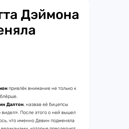
тта Дэймона
еняла
мон
привлёк внимание не только к
ублёрше.
ин Далтон
, назвав её бицепсы
 видел». После этого о ней вышел
ось, что именно Девин подменяла
 великанами, которые преследуют