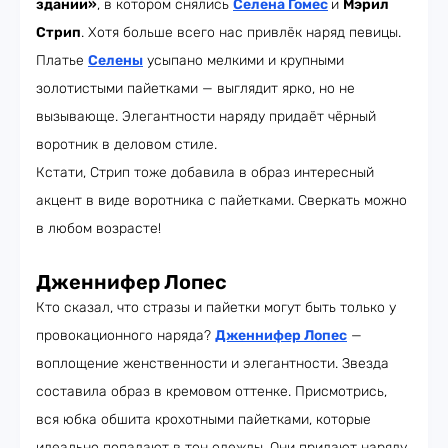
здании»
, в котором снялись
Селена Гомес
и
Мэрил
Стрип
. Хотя больше всего нас привлёк наряд певицы.
Платье
Селены
усыпано мелкими и крупными
золотистыми пайетками — выглядит ярко, но не
вызывающе. Элегантности наряду придаёт чёрный
воротник в деловом стиле.
Кстати, Стрип тоже добавила в образ интересный
акцент в виде воротника с пайетками. Сверкать можно
в любом возрасте!
Дженнифер Лопес
Кто сказал, что стразы и пайетки могут быть только у
провокационного наряда?
Дженнифер Лопес
—
воплощение женственности и элегантности. Звезда
составила образ в кремовом оттенке. Присмотрись,
вся юбка обшита крохотными пайетками, которые
идеально попадают в тон одежды. Они придают наряду