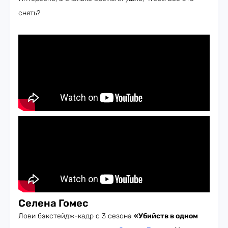
снять?
Селена Гомес
Лови бэкстейдж-кадр с 3 сезона
«Убийств в одном