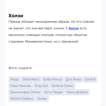
Холзи
Певица обожает монохромные образы. Но это совсем
не значит, что они выглядят скучно. У
Холзи
есть
несколько сияющих платьев, полностью обшитых
стразами. Минималистично, но с перчинкой.
Фото: соцсети
Мода
Эйва Макс
Биби Рекса
Дуа Липа
Cardi B
Ники Минаж
Doja Cat
Селена Гомес
Дженнифер Лопес
Кэти Перри
Нина Добрев
Майли Сайрус
Холзи