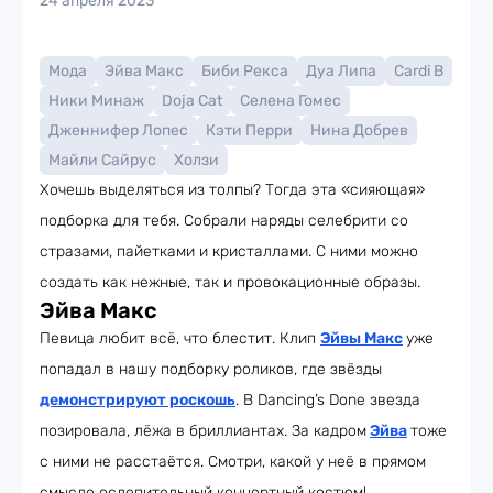
24 апреля 2023
Мода
Эйва Макс
Биби Рекса
Дуа Липа
Cardi B
Ники Минаж
Doja Cat
Селена Гомес
Дженнифер Лопес
Кэти Перри
Нина Добрев
Майли Сайрус
Холзи
Хочешь выделяться из толпы? Тогда эта «сияющая»
подборка для тебя. Собрали наряды селебрити со
стразами, пайетками и кристаллами. С ними можно
создать как нежные, так и провокационные образы.
Эйва Макс
Певица любит всё, что блестит. Клип
Эйвы Макс
уже
попадал в нашу подборку роликов, где звёзды
демонстрируют роскошь
. В Dancing’s Done звезда
позировала, лёжа в бриллиантах. За кадром
Эйва
тоже
с ними не расстаётся. Смотри, какой у неё в прямом
смысле ослепительный концертный костюм!