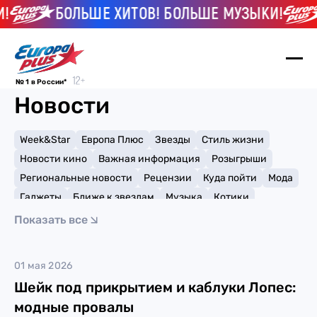
БОЛЬШЕ ХИТОВ! БОЛЬШЕ МУЗЫКИ!
№ 1 в России*
Новости
Week&Star
Европа Плюс
Звезды
Стиль жизни
Новости кино
Важная информация
Розыгрыши
Региональные новости
Рецензии
Куда пойти
Мода
Гаджеты
Ближе к звездам
Музыка
Котики
Мемы и тренды
Факты и списки
Премии
Показать все
Путешествия
Рейтинги
Игры
Лиззо
01 мая 2026
Шейк под прикрытием и каблуки Лопес:
модные провалы