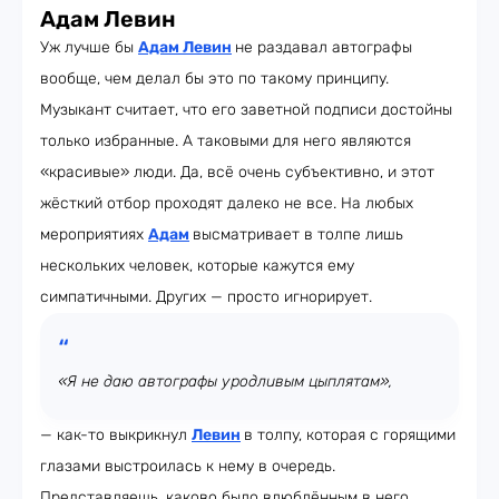
Адам Левин
Уж лучше бы
Адам Левин
не раздавал автографы
вообще, чем делал бы это по такому принципу.
Музыкант считает, что его заветной подписи достойны
только избранные. А таковыми для него являются
«красивые» люди. Да, всё очень субъективно, и этот
жёсткий отбор проходят далеко не все. На любых
мероприятиях
Адам
высматривает в толпе лишь
нескольких человек, которые кажутся ему
симпатичными. Других — просто игнорирует.
«Я не даю автографы уродливым цыплятам»,
— как-то выкрикнул
Левин
в толпу, которая с горящими
глазами выстроилась к нему в очередь.
Представляешь, каково было влюблённым в него