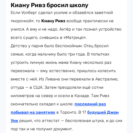
Киану Ривз бросил школу
Если Уолберг сделал усилие и обзавёлся заветной
«корочкой», то
Киану Ривз
вообще практически не
учился. А ему и не надо. Актёр и так познал устройство
всего сущего, снявшись в «Матрице».
Детство у парня было беспокойным. Отец бросил
семью, когда мальчику было три года. В попытках
устроить личную жизнь мама Киану несколько раз
переезжала — ему, естественно, пришлось колесить
вместе с ней. Из Ливана они переехали в Австралию,
оттуда — в США. Затем преодолели ещё сотни
километров на север и осели в Канаде. Там Ривз
окончательно охладел к школе:
последний раз
побывал на занятиях
в Торонто. В 17
будущий Джон
Уик
решил, что аттестат — бесполезная штука, и до сих
пор так и не получил документ.