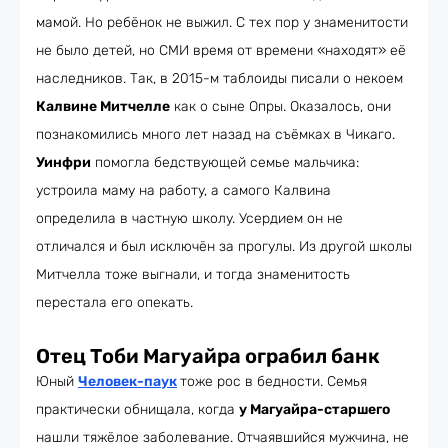
мамой. Но ребёнок не выжил. С тех пор у знаменитости
не было детей, но СМИ время от времени «находят» её
наследников. Так, в 2015-м таблоиды писали о некоем
Калвине Митчелле
как о сыне Опры. Оказалось, они
познакомились много лет назад на съёмках в Чикаго.
Уинфри
помогла бедствующей семье мальчика:
устроила маму на работу, а самого Калвина
определила в частную школу. Усердием он не
отличался и был исключён за прогулы. Из другой школы
Митчелла тоже выгнали, и тогда знаменитость
перестала его опекать.
Отец Тоби Магуайра ограбил банк
Юный
Человек-паук
тоже рос в бедности. Семья
практически обнищала, когда
у Магуайра-старшего
нашли тяжёлое заболевание. Отчаявшийся мужчина, не