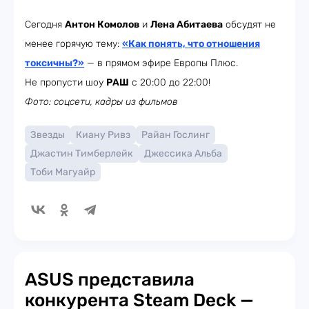
Сегодня
Антон Комолов
и
Лена Абитаева
обсудят не
менее горячую тему:
«Как понять, что отношения
токсичны?»
— в прямом эфире Европы Плюс.
Не пропусти шоу
РАШ
с 20:00 до 22:00!
Фото: соцсети, кадры из фильмов
Звезды
Киану Ривз
Райан Гослинг
Джастин Тимберлейк
Джессика Альба
Тоби Магуайр
ASUS представила
конкурента Steam Deck —