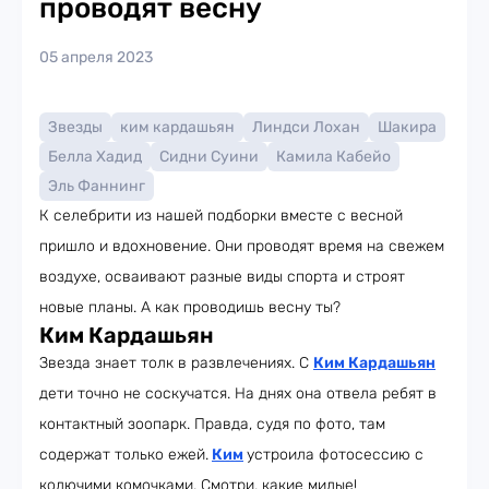
проводят весну
05 апреля 2023
Звезды
ким кардашьян
Линдси Лохан
Шакира
Белла Хадид
Сидни Суини
Камила Кабейо
Эль Фаннинг
К селебрити из нашей подборки вместе с весной
пришло и вдохновение. Они проводят время на свежем
воздухе, осваивают разные виды спорта и строят
новые планы. А как проводишь весну ты?
Ким Кардашьян
Звезда знает толк в развлечениях. С
Ким Кардашьян
дети точно не соскучатся. На днях она отвела ребят в
контактный зоопарк. Правда, судя по фото, там
содержат только ежей.
Ким
устроила фотосессию с
колючими комочками. Смотри, какие милые!