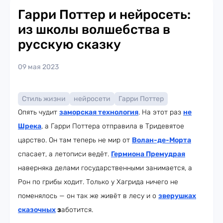
Гарри Поттер и нейросеть:
из школы волшебства в
русскую сказку
09 мая 2023
Стиль жизни
нейросети
Гарри Поттер
Опять чудит
заморская технология
. На этот раз
не
Шрека
, а Гарри Поттера отправила в Тридевятое
царство. Он там теперь не мир от
Волан-де-Морта
спасает, а летописи ведёт.
Гермиона Премудрая
наверняка делами государственными занимается, а
Рон по грибы ходит. Только у Хагрида ничего не
поменялось — он так же живёт в лесу и о
зверушках
сказочных
з
аботится.