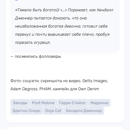
«Тяжело быть богатой! <…> Поражает, как Кендалл
Дженнер пытается доказать, что она
неизбалованная богатая девочка, готовит себе
перекус и почти вывихивает себе плечо, пробуя
порезать огурец»,
— посмеялись фолловеры.
Фото: соцсети, скриншоты из видео, Getty Images,
Adam Degross, PHAM, кампейн для Own Denim
Звезды
Post Malone
Гарри Стайлс
Мадонна
Бритни Спирс
Doja Cat
Кендалл Дженнер