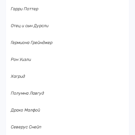
Гарри Поттер
Отец и сын Дурсли
Гермиона Грейнджер
Рон Уизли
Хагрид
Полумна Лавгуд
Драко Малфой
Северус Снейп