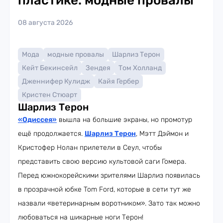
пластике: модные провалы
08 августа 2026
Мода
модные провалы
Шарлиз Терон
Кейт Бекинсейл
Зендея
Том Холланд
Дженнифер Кулидж
Кайя Гербер
Кристен Стюарт
Шарлиз Терон
«Одиссея»
вышла на большие экраны, но промотур
ещё продолжается.
Шарлиз Терон
, Мэтт Дэймон и
Кристофер Нолан прилетели в Сеул, чтобы
представить свою версию культовой саги Гомера.
Перед южнокорейскими зрителями Шарлиз появилась
в прозрачной юбке Tom Ford, которые в сети тут же
назвали «ветеринарным воротником». Зато так можно
любоваться на шикарные ноги Терон!