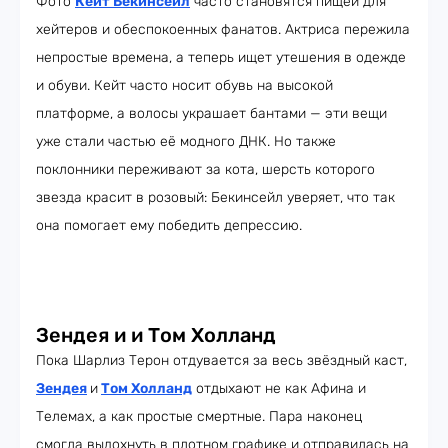
Фото
Кейт Бекинсейл
часто становятся пищей для
хейтеров и обеспокоенных фанатов. Актриса пережила
непростые времена, а теперь ищет утешения в одежде
и обуви. Кейт часто носит обувь на высокой
платформе, а волосы украшает бантами — эти вещи
уже стали частью её модного ДНК. Но также
поклонники переживают за кота, шерсть которого
звезда красит в розовый: Бекинсейл уверяет, что так
она помогает ему победить депрессию.
Зендея и и Том Холланд
Пока Шарлиз Терон отдувается за весь звёздный каст,
Зендея
и
Том Холланд
отдыхают не как Афина и
Телемах, а как простые смертные. Пара наконец
смогла выдохнуть в плотном графике и отправилась на