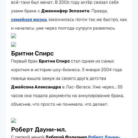
всё-таки был женат. В 2006 году актёр связал себя
узами брака с
Дженнифер Эспозито
. Правда,
семейная жизнь
закончилась почти так же быстро, как
и началась: уже через полгода супруги развелись.
Бритни Спирс
Первый брак
Бритни Спирс
стал одним из самых
коротких в истории шоу-бизнеса. 3 января 2004 года
певица вышла замуж за своего друга детства
Джейсона Александра
в Лас-Вегасе. Уже через... 55
часов она подала документы на аннулирование брака,
объяснив, что просто не понимала, что делает.
Роберт Дауни-мл.
С первой женой
Деборой Фалконер
Роберт Дауни-