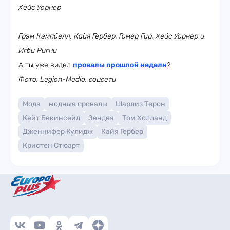
Хейс Уорнер
Грэм Кэмпбелл, Кайя Гербер, Гомер Гир, Хейс Уорнер и
Игби Ригни
А ты уже видел
провалы прошлой недели
?
Фото: Legion-Media, соцсети
Мода
модные провалы
Шарлиз Терон
Кейт Бекинсейл
Зендея
Том Холланд
Дженнифер Кулидж
Кайя Гербер
Кристен Стюарт