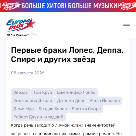
БОЛЬШЕ ХИТОВ! БОЛЬШЕ МУЗЫКИ!
Б
№ 1 в России*
Первые браки Лопес, Деппа,
Спирс и других звёзд
08 августа 2026
Звезды
Том Круз
Дженнифер Лопес
Анджелина Джоли
Джонни Депп
Мила Йовович
Деми Мур
Брэдли Купер
Бритни Спирс
Роберт Дауни-младший
Когда речь заходит о личной жизни знаменитостей,
чаще всего вспоминают их самые громкие романы. Но