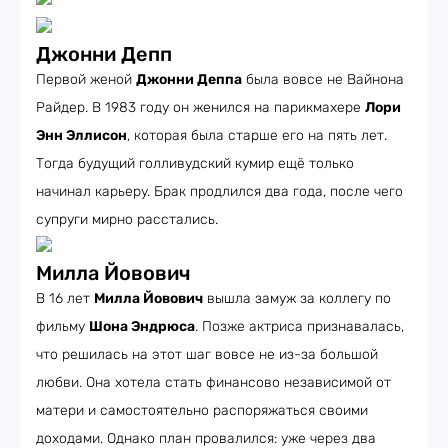
Джонни Депп
Первой женой
Джонни Деппа
была вовсе не Вайнона
Райдер. В 1983 году он женился на парикмахере
Лори
Энн Эллисон
, которая была старше его на пять лет.
Тогда будущий голливудский кумир ещё только
начинал карьеру. Брак продлился два года, после чего
супруги мирно расстались.
Милла Йовович
В 16 лет
Милла Йовович
вышла замуж за коллегу по
фильму
Шона Эндрюса
. Позже актриса признавалась,
что решилась на этот шаг вовсе не из-за большой
любви. Она хотела стать финансово независимой от
матери и самостоятельно распоряжаться своими
доходами. Однако план провалился: уже через два