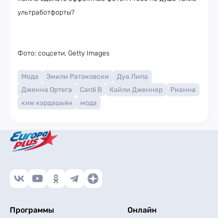
ультработфорты?
Фото: соцсети, Getty Images
Мода
Эмили Ратаковски
Дуа Липа
Дженна Ортега
Cardi B
Кайли Дженнер
Рианна
ким кардашьян
мода
Программы
Онлайн