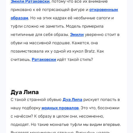
Эмили Ратаковски
, потому что всё их внимание
приковано к её потрясающей фигуре и
откровенным
образам
. Но на этих кадрах её необычные сапоги и
туфли сложно не заметить. Модель примерила
нетипичные для себя образы.
Эмили
уверенно стоит в
обуви на массивной подошве. Кажется, она
позаимствовала их у одной из кукол Bratz. Как
считаешь,
Ратаковски
идёт такой стиль?
Дуа Липа
С такой странной обувью
Дуа Липа
рискует попасть в
нашу подборку
модных провалов
. Это что, босоножки
с начёсом? К образу в целом они, несомненно,
подходят. Но такие мохнатые туфли мы видим впервые.
Выглядят максимально странно. Рискнёшь надеть