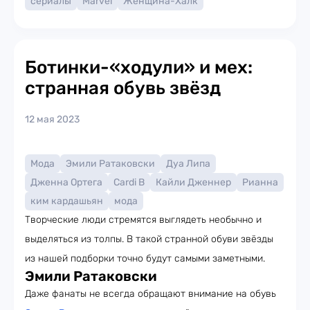
сериалы
Marvel
Женщина-Халк
Ботинки-«ходули» и мех:
странная обувь звёзд
12 мая 2023
Мода
Эмили Ратаковски
Дуа Липа
Дженна Ортега
Cardi B
Кайли Дженнер
Рианна
ким кардашьян
мода
Творческие люди стремятся выглядеть необычно и
выделяться из толпы. В такой странной обуви звёзды
из нашей подборки точно будут самыми заметными.
Эмили Ратаковски
Даже фанаты не всегда обращают внимание на обувь