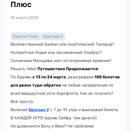
Плюс
10 марта 2023
Европа Плюс
Бригада У
Величественный Байкал или экзотический Таиланд?
Колоритная Индия или заснеженный Эльбрус?
Солнечные Мальдивы или гостеприимная Армения?
Решать тебе!
Путешествия Продолжаются
!
По будням,
с 13 по 24 марта
, разыгрываем
100 билетов
для двоих туда-обратно
на любые направления по
всей маршрутной сети Аэрофлота. Как их получить?
Всё просто:
Включай
Бригаду У
с 7 до 10 утра и выигрывай билеты
В КАЖДОЙ ИГРЕ! (кроме Сейфа, там деньги!)
Не дозвонился Вэлу и Вики? Не проблема!