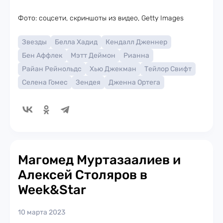
Фото: соцсети, скриншоты из видео, Getty Images
Звезды
Белла Хадид
Кендалл Дженнер
Бен Аффлек
Мэтт Деймон
Рианна
Райан Рейнольдс
Хью Джекман
Тейлор Свифт
Селена Гомес
Зендея
Дженна Ортега
Магомед Муртазаалиев и
Алексей Столяров в
Week&Star
10 марта 2023