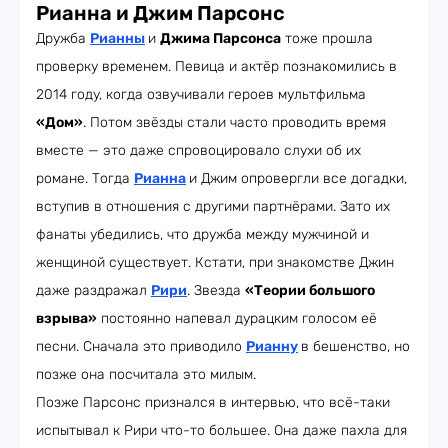
Рианна и Джим Парсонс
Дружба
Рианны
и
Джима Парсонса
тоже прошла
проверку временем. Певица и актёр познакомились в
2014 году, когда озвучивали героев мультфильма
«Дом»
. Потом звёзды стали часто проводить время
вместе — это даже спровоцировало слухи об их
романе. Тогда
Рианна
и Джим опровергли все догадки,
вступив в отношения с другими партнёрами. Зато их
фанаты убедились, что дружба между мужчиной и
женщиной существует. Кстати, при знакомстве Джин
даже раздражал
Рири
. Звезда
«Теории большого
взрыва»
постоянно напевал дурацким голосом её
песни. Сначала это приводило
Рианну
в бешенство, но
позже она посчитала это милым.
Позже Парсонс признался в интервью, что всё-таки
испытывал к Рири что-то большее. Она даже пахла для