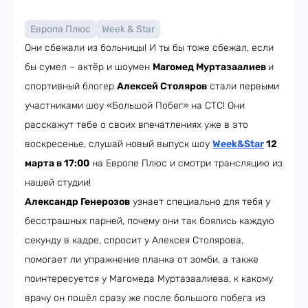
Европа Плюс
Week & Star
Они сбежали из больницы! И ты бы тоже сбежал, если
бы сумел – актёр и шоумен
Магомед Муртазаалиев
и
спортивный блогер
Алексей Столяров
стали первыми
участниками шоу «Большой Побег» на СТС! Они
расскажут тебе о своих впечатлениях уже в это
воскресенье, слушай новый выпуск шоу
Week&Star
12
марта в 17:00
на Европе Плюс и смотри трансляцию из
нашей студии!
Александр Генерозов
узнает специально для тебя у
бесстрашных парней, почему они так боялись каждую
секунду в кадре, спросит у Алексея Столярова,
помогает ли упражнение планка от зомби, а также
поинтересуется у Магомеда Муртазаалиева, к какому
врачу он пошёл сразу же после большого побега из