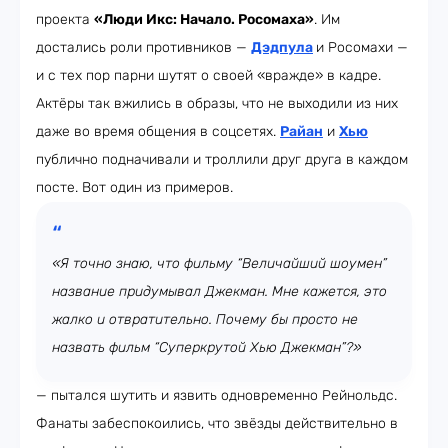
проекта
«Люди Икс: Начало. Росомаха»
. Им
достались роли противников —
Дэдпула
и Росомахи —
и с тех пор парни шутят о своей «вражде» в кадре.
Актёры так вжились в образы, что не выходили из них
даже во время общения в соцсетях.
Райан
и
Хью
публично подначивали и троллили друг друга в каждом
посте. Вот один из примеров.
«Я точно знаю, что фильму “Величайший шоумен”
название придумывал Джекман. Мне кажется, это
жалко и отвратительно. Почему бы просто не
назвать фильм “Суперкрутой Хью Джекман”?»
— пытался шутить и язвить одновременно Рейнольдс.
Фанаты забеспокоились, что звёзды действительно в