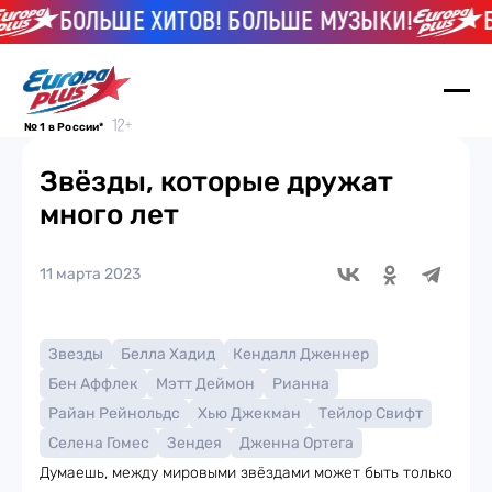
БОЛЬШЕ ХИТОВ! БОЛЬШЕ МУЗЫКИ!
БОЛ
№ 1 в России*
Звёзды, которые дружат
много лет
11 марта 2023
Звезды
Белла Хадид
Кендалл Дженнер
Бен Аффлек
Мэтт Деймон
Рианна
Райан Рейнольдс
Хью Джекман
Тейлор Свифт
Селена Гомес
Зендея
Дженна Ортега
Думаешь, между мировыми звёздами может быть только