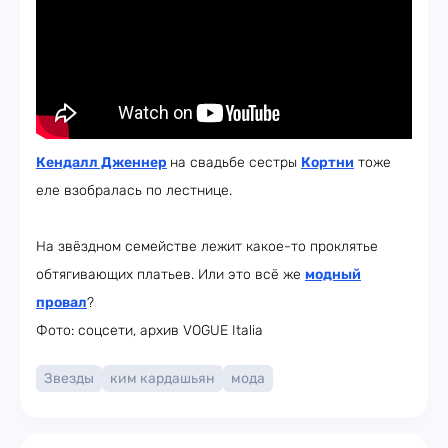
Кендалл Дженнер
на свадьбе сестры
Кортни
тоже
еле взобралась по лестнице.
На звёздном семействе лежит какое-то проклятье
обтягивающих платьев. Или это всё же
модный
провал
?
Фото: соцсети, архив VOGUE Italia
Звезды
ким кардашьян
мода