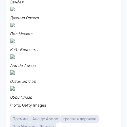
Зендея
Дженна Ортега
Пол Мескал
Кейт Бланшетт
Ана де Армас
Остин Батлер
Обри Плаза
Фото: Getty Images
Премии
Ана де Армас
красная дорожка
Пол Мескал
Зендея