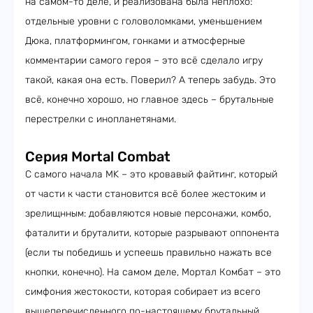
на самом-то деле, и реализована была неплохо:
отдельные уровни с головоломками, уменьшением
Дюка, платформингом, гонками и атмосферные
комментарии самого героя – это всё сделало игру
такой, какая она есть. Поверил? А теперь забудь. Это
всё, конечно хорошо, но главное здесь – брутальные
перестрелки с инопланетянами.
Серия Mortal Combat
С самого начала MK – это кровавый файтинг, который
от части к части становится всё более жестоким и
зрелищнным: добавляются новые персонажи, комбо,
фаталити и бруталити, которые разрывают оппонента
(если ты победишь и успеешь правильно нажать все
кнопки, конечно). На самом деле, Мортал Комбат – это
симфония жестокости, которая собирает из всего
вышеперечисленного по-настоящему брутальный