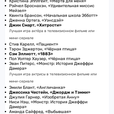
Кристина Эпплгейт, «Мёртв для меня»
Рэйчел Броснахэн, «Удивительная миссис
Мейзел»
Квинта Брансон, «Начальная школа Эбботт»
Дженна Ортега, «Уэнсдэй»
Джин Смарт, «Хитрости»
Лучшая игра актёра в телевизионном фильме или
мини-сериале
Стив Карелл, «Пациент»
Тэрон Эджертон, «Чёрная птица»
Сэм Эллиотт, «1883»
Пол Уолтер Хаузер, «Чёрная птица»
Эван Питерс, «Монстр: История Джеффри
Дамера»
Лучшая игра актрисы в телевизионном фильме или
мини-сериале
Эмили Блант, «Англичанка»
Джессика Честейн, «Джордж и Тэмми»
Джулия Гарнер, «Изобретая Анну»
Ниси Нэш, «Монстр: История Джеффри
Дамера»
Аманда Сайфред, «Выбывшая»