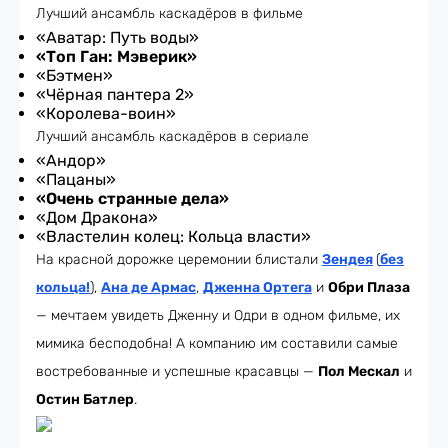
Лучший ансамбль каскадёров в фильме
«Аватар: Путь воды»
«Топ Ган: Мэверик»
«Бэтмен»
«Чёрная пантера 2»
«Королева-воин»
Лучший ансамбль каскадёров в сериале
«Андор»
«Пацаны»
«Очень странные дела»
«Дом Дракона»
«Властелин колец: Кольца власти»
На красной дорожке церемонии блистали
Зендея
(
без
кольца!
),
Ана де Армас
,
Дженна Ортега
и
Обри Плаза
— мечтаем увидеть Дженну и Одри в одном фильме, их
мимика бесподобна! А компанию им составили самые
востребованные и успешные красавцы —
Пол Мескал
и
Остин Батлер
.