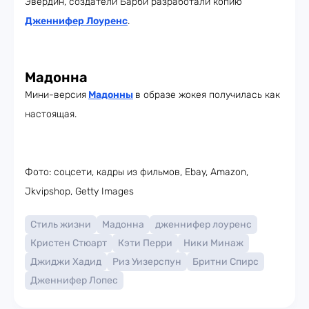
Эвердин, создатели Барби разработали копию
Дженнифер Лоуренс
.
Мадонна
Мини-версия
Мадонны
в образе жокея получилась как
настоящая.
Фото: соцсети, кадры из фильмов, Ebay, Amazon,
Jkvipshop, Getty Images
Стиль жизни
Мадонна
дженнифер лоуренс
Кристен Стюарт
Кэти Перри
Ники Минаж
Джиджи Хадид
Риз Уизерспун
Бритни Спирс
Дженнифер Лопес