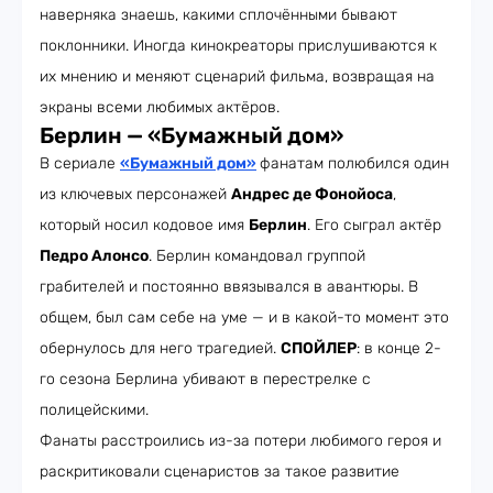
наверняка знаешь, какими сплочёнными бывают
поклонники. Иногда кинокреаторы прислушиваются к
их мнению и меняют сценарий фильма, возвращая на
экраны всеми любимых актёров.
Берлин — «Бумажный дом»
В сериале
«Бумажный дом»
фанатам полюбился один
из ключевых персонажей
Андрес де Фонойоса
,
который носил кодовое имя
Берлин
. Его сыграл актёр
Педро Алонсо
. Берлин командовал группой
грабителей и постоянно ввязывался в авантюры. В
общем, был сам себе на уме — и в какой-то момент это
обернулось для него трагедией.
СПОЙЛЕР
: в конце 2-
го сезона Берлина убивают в перестрелке с
полицейскими.
Фанаты расстроились из-за потери любимого героя и
раскритиковали сценаристов за такое развитие