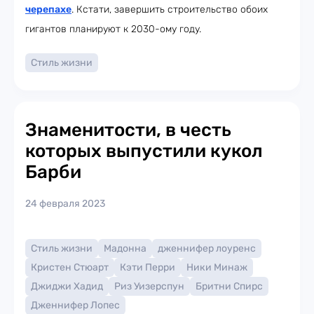
черепахе
. Кстати, завершить строительство обоих
гигантов планируют к 2030-ому году.
Стиль жизни
Знаменитости, в честь
которых выпустили кукол
Барби
24 февраля 2023
Стиль жизни
Мадонна
дженнифер лоуренс
Кристен Стюарт
Кэти Перри
Ники Минаж
Джиджи Хадид
Риз Уизерспун
Бритни Спирс
Дженнифер Лопес