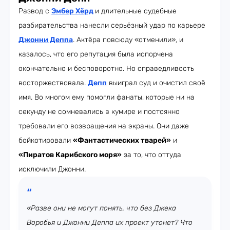
Развод с
Эмбер Хёрд
и длительные судебные
разбирательства нанесли серьёзный удар по карьере
Джонни Деппа
. Актёра повсюду «отменили», и
казалось, что его репутация была испорчена
окончательно и бесповоротно. Но справедливость
восторжествовала.
Депп
выиграл суд и очистил своё
имя. Во многом ему помогли фанаты, которые ни на
секунду не сомневались в кумире и постоянно
требовали его возвращения на экраны. Они даже
бойкотировали
«Фантастических тварей»
и
«Пиратов Карибского моря»
за то, что оттуда
исключили Джонни.
«Разве они не могут понять, что без Джека
Воробья и Джонни Деппа их проект утонет? Что