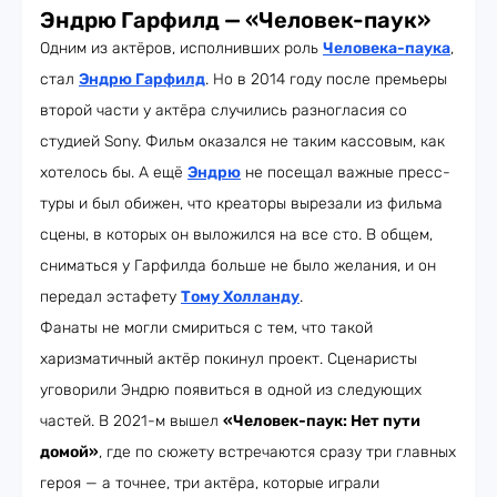
Эндрю Гарфилд — «Человек-паук»
Одним из актёров, исполнивших роль
Человека-паука
,
стал
Эндрю Гарфилд
. Но в 2014 году после премьеры
второй части у актёра случились разногласия со
студией Sony. Фильм оказался не таким кассовым, как
хотелось бы. А ещё
Эндрю
не посещал важные пресс-
туры и был обижен, что креаторы вырезали из фильма
сцены, в которых он выложился на все сто. В общем,
сниматься у Гарфилда больше не было желания, и он
передал эстафету
Тому Холланду
.
Фанаты не могли смириться с тем, что такой
харизматичный актёр покинул проект. Сценаристы
уговорили Эндрю появиться в одной из следующих
частей. В 2021-м вышел
«Человек-паук: Нет пути
домой»
, где по сюжету встречаются сразу три главных
героя — а точнее, три актёра, которые играли