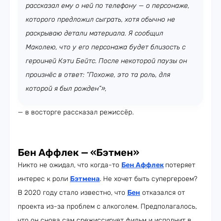
рассказал ему о ней по телефону — о персонаже,
которого предложил сыграть, хотя обычно не
раскрываю детали материала. Я сообщил
Маколею, что у его персонажа будет близость с
героиней Кэти Бейтс. После некоторой паузы он
произнёс в ответ: “Похоже, это та роль, для
которой я был рожден”»,
— в восторге рассказал режиссёр.
Бен Аффлек — «Бэтмен»
Никто не ожидал, что когда-то
Бен Аффлек
потеряет
интерес к роли
Бэтмена
. Не хочет быть супергероем?
В 2020 году стало известно, что
Бен
отказался от
проекта из-за проблем с алкоголем. Предполагалось,
что он снова сам срежиссирует фильм и исполнит в