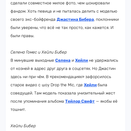
сделали совместное милое фото, чем шокировали
фандом. Хоть певица и не пыталась делить с моделью
своего экс-бойфренда
Джастина Бибера
, поклонники
были уверены, что всё не так просто, как кажется. И
были правы.
Селена Гомес и Хейли Бибер
В минувшие выходные
Селена
и
Хейли
не удержались
от козней в адрес друг друга в соцсетях. Но Джастин
здесь ни при чём. В «рекомендациях» зафорсилось
старое видео с шоу Drop the Mic, где
Хейли
была
соведущей. Там модель показала унизительный жест
после упоминания альбома
Тейлор Свифт
— якобы её
тошнит.
Хейли Бибер