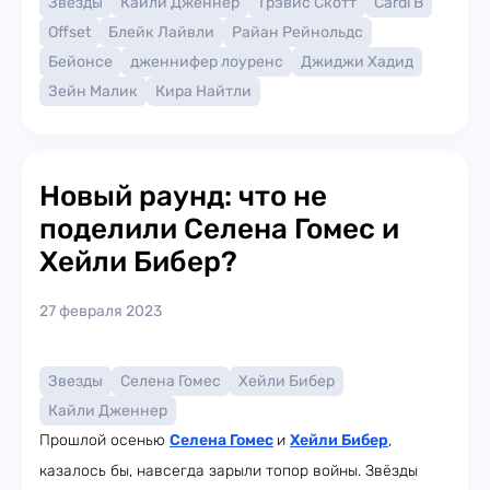
Звезды
Кайли Дженнер
Трэвис Скотт
Cardi B
Offset
Блейк Лайвли
Райан Рейнольдс
Бейонсе
дженнифер лоуренс
Джиджи Хадид
Зейн Малик
Кира Найтли
Новый раунд: что не
поделили Селена Гомес и
Хейли Бибер?
27 февраля 2023
Звезды
Селена Гомес
Хейли Бибер
Кайли Дженнер
Прошлой осенью
Селена Гомес
и
Хейли Бибер
,
казалось бы, навсегда зарыли топор войны. Звёзды