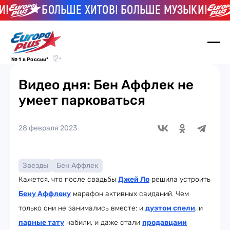
БОЛЬШЕ ХИТОВ! БОЛЬШЕ МУЗЫКИ!
№ 1 в России*
Видео дня: Бен Аффлек не
умеет парковаться
28 февраля 2023
Звезды
Бен Аффлек
Кажется, что после свадьбы
Джей Ло
решила устроить
Бену Аффлеку
марафон активных свиданий. Чем
только они не занимались вместе: и
дуэтом спели
, и
парные тату
набили, и даже стали
продавцами