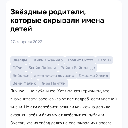
Звёздные родители,
которые скрывали имена
детей
27 февраля 2023
Звезды
Кайли Дженнер
Трэвис Скотт
Cardi B
Offset
Блейк Лайвли
Райан Рейнольдс
Бейонсе
дженнифер лоуренс
Джиджи Хадид
Зейн Малик
Кира Найтли
Личное — не публичное. Хотя фанаты привыкли, что
знаменитости рассказывают все подробности частной
жизни. Но эти селебрити решили как можно дольше
охранять себя и близких от любопытной публики.
Смотри, кто из звёзд долго не раскрывал имя своего