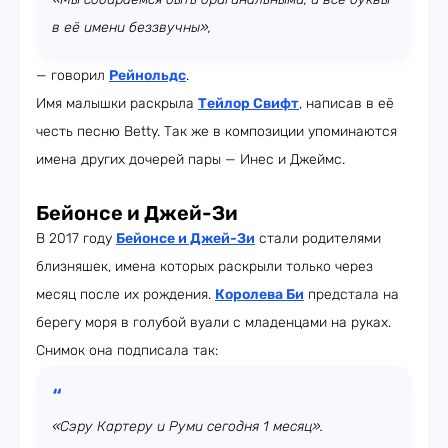
в её имени беззвучны»,
— говорил
Рейнольдс
.
Имя малышки раскрыла
Тейлор Свифт
, написав в её
честь песню Betty. Так же в композиции упоминаются
имена других дочерей пары — Инес и Джеймс.
Бейонсе и Джей-Зи
В 2017 году
Бейонсе и Джей-Зи
стали родителями
близняшек, имена которых раскрыли только через
месяц после их рождения.
Королева Би
предстала на
берегу моря в голубой вуали с младенцами на руках.
Снимок она подписала так:
«Сэру Картеру и Руми сегодня 1 месяц».