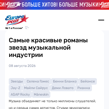
!
БОЛЬШЕ ХИТОВ! БОЛЬШЕ МУЗЫКИ!
№ 1 в России*
Самые красивые романы
звезд музыкальной
индустрии
08 августа 2026
Звезды
Селена Гомес
Бенни Бланко
Бейонсе
Jay-Z
Майли Сайрус
Деми Ловато
Рианна
A$AP Rocky
Måneskin
Музыка объединяет не только миллионы слушателей,
но и сердца самих артистов. Студии звукозаписи,