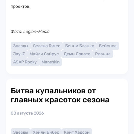
проектов.
Фото: Legion-Media
Звезды
Селена Гомес
Бенни Бланко
Бейонсе
Jay-Z
Майли Сайрус
Деми Ловато
Рианна
A$AP Rocky
Måneskin
Битва купальников от
главных красоток сезона
08 августа 2026
Звезды
Хейли Бибер
Кейт Хадсон