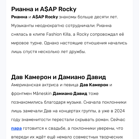
Рианна и A$AP Rocky
Рианна
и
A$AP Rocky
знакомы больше десяти лет.
Музыканты неоднократно сотрудничали: Рианна
снялась в клипе Fashion Killa, а Rocky сопровождал её
мировое турне. Однако настоящие отношения начались
лишь спустя несколько лет дружбы.
Дав Камерон и Дамиано Давид
Американская актриса и певица
Дав Камерон
и
фронтмен Måneskin
Дамиано Давид
тоже
познакомились благодаря музыке. Сначала поклонники
лишь замечали Дав на концертах группы, а уже в 2024
году знаменитости перестали скрывать роман. Сейчас
пара
готовится к свадьбе, а поклонники уверены, что
впереди их ждёт ещё немало совместных творческих