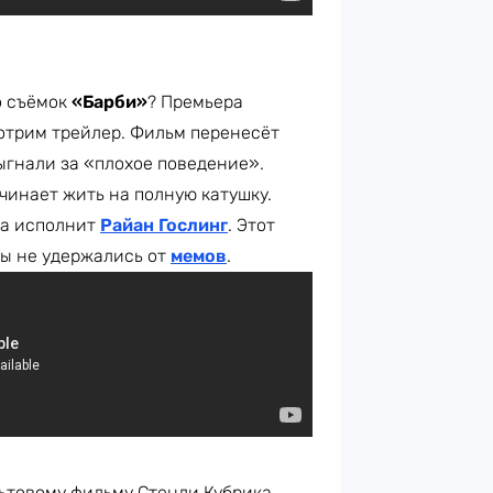
о съёмок
«Барби»
? Премьера
мотрим трейлер. Фильм перенесёт
выгнали за «плохое поведение».
чинает жить на полную катушку.
ена исполнит
Райан Гослинг
. Этот
ты не удержались от
мемов
.
льтовому фильму Стенли Кубрика