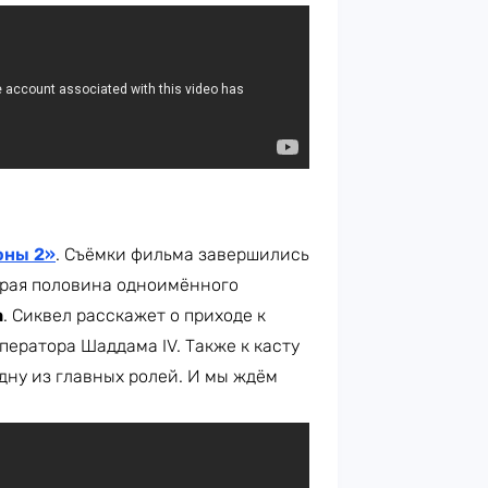
ны 2»
. Съёмки фильма завершились
торая половина одноимённого
а
. Сиквел расскажет о приходе к
ператора Шаддама IV. Также к касту
одну из главных ролей. И мы ждём