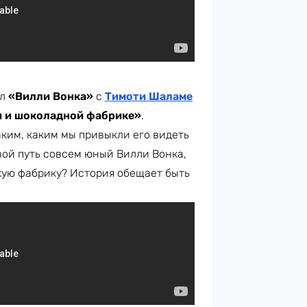
кл
«Вилли Вонка»
с
Тимоти Шаламе
 и шоколадной фабрике»
.
ким, каким мы привыкли его видеть
вой путь совсем юный Вилли Вонка,
кую фабрику? История обещает быть