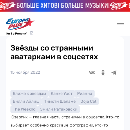
БОЛЬШЕ ХИТОВ! БОЛЬШЕ МУЗЫКИ!
БОЛ
№ 1 в России*
Звёзды со странными
аватарками в соцсетях
15 ноября 2022
Ближе к звездам
Канье Уэст
Рианна
Билли Айлиш
Тимоти Шаламе
Doja Cat
The Weeknd
Эмили Ратаковски
Юзерпик — главная часть странички в соцсетях. Кто-то
выбирает особенно красивые фотографии, кто-то