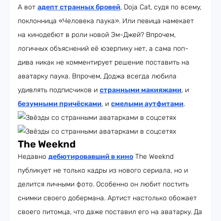
А вот
адепт странных бровей
, Doja Cat, судя по всему,
поклонница «Человека паука». Или певица намекает
на кинодебют в роли новой Эм-Джей? Впрочем,
логичных объяснений её юзерпику нет, а сама поп-
дива никак не комментирует решение поставить на
аватарку паука. Впрочем, Доджа всегда любила
удивлять подписчиков и
странными макияжами
, и
безумными причёсками
, и
смелыми аутфитами
.
The Weeknd
Недавно
дебютировавший в кино
The Weeknd
публикует не только кадры из нового сериала, но и
делится личными фото. Особенно он любит постить
снимки своего добермана. Артист настолько обожает
своего питомца, что даже поставил его на аватарку. Да