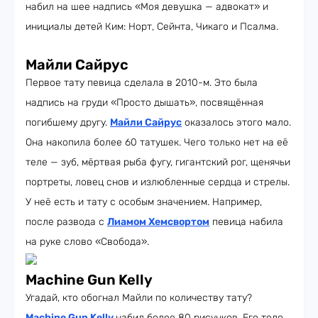
набил на шее надпись «Моя девушка — адвокат» и
инициалы детей Ким: Норт, Сейнта, Чикаго и Псалма.
Майли Сайрус
Первое тату певица сделала в 2010-м. Это была
надпись на груди «Просто дышать», посвящённая
погибшему другу.
Майли Сайрус
оказалось этого мало.
Она накопила более 60 татушек. Чего только нет на её
теле — зуб, мёртвая рыба фугу, гигантский рог, щенячьи
портреты, ловец снов и излюбленные сердца и стрелы.
У неё есть и тату с особым значением. Например,
после развода с
Лиамом Хемсвортом
певица набила
на руке слово «Свобода».
Machine Gun Kelly
Угадай, кто обогнал Майли по количеству тату?
Machine Gun Kelly
набил более 80 рисунков. Его тело