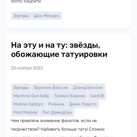
Фото: соцсети
Звезды
Шон Мендес
На эту и на ту: звёзды,
обожающие татуировки
25 ноября 2022
Звезды
Бруклин Бекхэм
Дэвид Бекхэм
Machine Gun Kelly
Трэвис Баркер
Cardi B
Майли Сайрус
Рианна
Деми Ловато
Post Malone
Пит Дэвидсон
Чем привлечь внимание фанатов, если не
творчеством? Набивать больше тату! Сложно