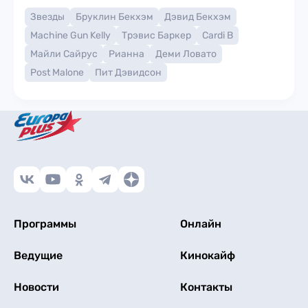
Звезды
Бруклин Бекхэм
Дэвид Бекхэм
Machine Gun Kelly
Трэвис Баркер
Cardi B
Майли Сайрус
Рианна
Деми Ловато
Post Malone
Пит Дэвидсон
Программы
Онлайн
Ведущие
Кинокайф
Новости
Контакты