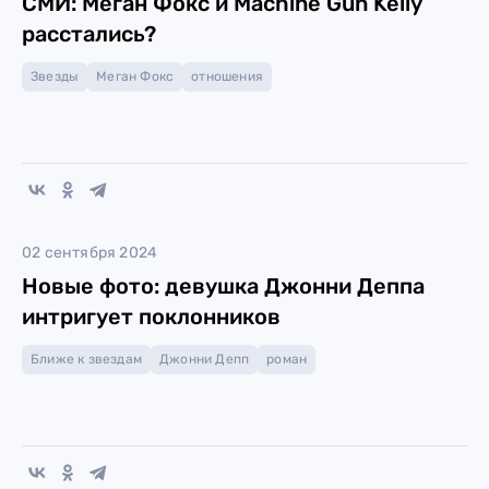
СМИ: Меган Фокс и Machine Gun Kelly
расстались?
Звезды
Меган Фокс
отношения
02 сентября 2024
Новые фото: девушка Джонни Деппа
интригует поклонников
Ближе к звездам
Джонни Депп
роман