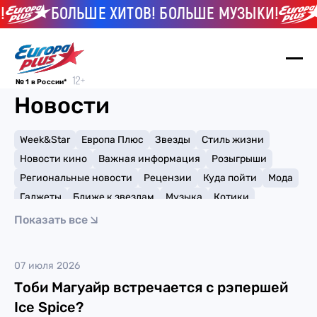
БОЛЬШЕ ХИТОВ! БОЛЬШЕ МУЗЫКИ!
№ 1 в России*
Новости
Week&Star
Европа Плюс
Звезды
Стиль жизни
Новости кино
Важная информация
Розыгрыши
Региональные новости
Рецензии
Куда пойти
Мода
Гаджеты
Ближе к звездам
Музыка
Котики
Мемы и тренды
Факты и списки
Премии
Показать все
Путешествия
Рейтинги
Игры
роман
07 июля 2026
Тоби Магуайр встречается с рэпершей
Ice Spice?