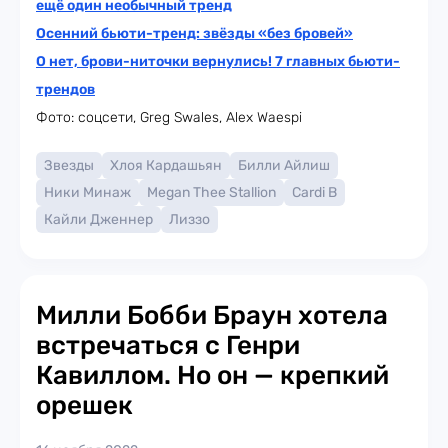
ещё один необычный тренд
Осенний бьюти-тренд: звёзды «без бровей»
О нет, брови-ниточки вернулись! 7 главных бьюти-
трендов
Фото: соцсети, Greg Swales, Alex Waespi
Звезды
Хлоя Кардашьян
Билли Айлиш
Ники Минаж
Megan Thee Stallion
Cardi B
Кайли Дженнер
Лиззо
Милли Бобби Браун хотела
встречаться с Генри
Кавиллом. Но он — крепкий
орешек