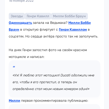
16 ноября 2022
Звезды
Генри Кавилл
Милли Бобби Браун
Одиннадцать
запала на Ведьмака?
Милли Бобби
Браун
в открытую флиртует с
Генри Кавиллом
в
соцсетях. Но сердце актёра просто так не заполучить.
На днях Генри запостил фото на своём красном
мотоцикле и написал:
«Ух! Я люблю этот мотоцикл! Ducati одолжили мне
его, чтобы я его протестил, а теперь он
определённо стал моим новым номером один!»
Милли
первая прокомментировала публикацию: