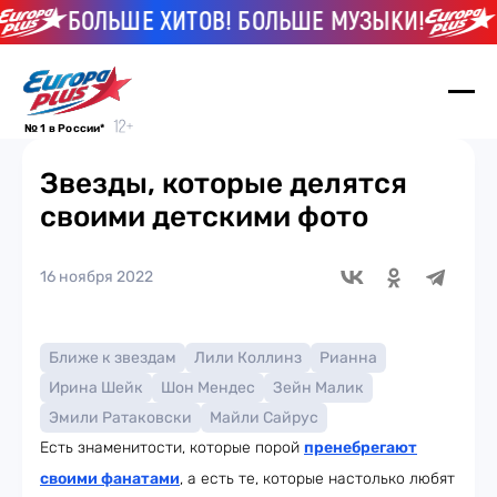
БОЛЬШЕ ХИТОВ! БОЛЬШЕ МУЗЫКИ!
Б
№ 1 в России*
Звезды, которые делятся
своими детскими фото
16 ноября 2022
Ближе к звездам
Лили Коллинз
Рианна
Ирина Шейк
Шон Мендес
Зейн Малик
Эмили Ратаковски
Майли Сайрус
Есть знаменитости, которые порой
пренебрегают
своими фанатами
, а есть те, которые настолько любят