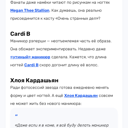
Фанаты даже намёки читают по рисункам на ногтях
Megan Thee Stallion
. Как думаешь, она реально
присоединится к касту «Очень странных дел»?
Cardi B
Маникюр рэперши — неотъемлемая часть её образа.
Она обожает экспериментировать. Недавно даже
«утиный» маникюр
сделала. Кажется, что длина
ногтей
Cardi B
скоро догонит длину её волос.
Хлоя Кардашьян
Ради фотосессий звезда готова ежедневно менять
форму и цвет ногтей. А ещё
Хлоя Кардашьян
совсем
не может жить без нового маникюра:
«Даже если я в коме, я всё буду делать маникюр