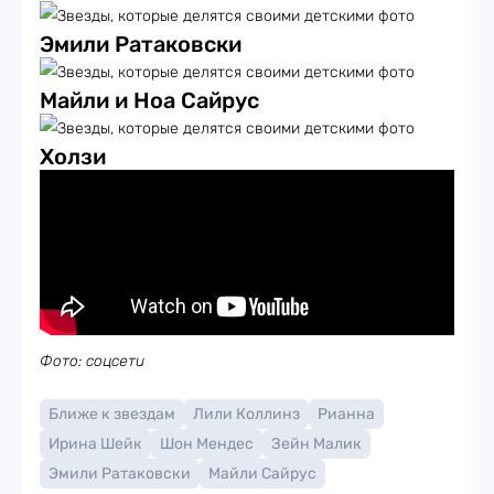
Эмили Ратаковски
Майли и Ноа Сайрус
Холзи
Фото: соцсети
Ближе к звездам
Лили Коллинз
Рианна
Ирина Шейк
Шон Мендес
Зейн Малик
Эмили Ратаковски
Майли Сайрус