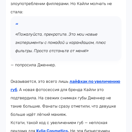
злоупотреблении филлерами. Но Кайли молчать не
стала:
«Пожалуйста, прекратите. Это мои новые
эксперименты с помадой и карандашом, плюс
фильтры. Просто отстаньте от меня!»
— попросила Дженнер.
Оказывается, это всего лишь
лайфхак по увеличению
губ
. А новая фотосессия для бренда Кайли это
подтвердила. На свежих снимках губы Дженнер не
такие большие. Фанаты сразу отметили, что девушке
больше идёт лёгкий макияж.
Кстати, такой ход с увеличением губ — неплохая
реклама для
Kylie Cosmetics
.
Не зря бизнесвумен