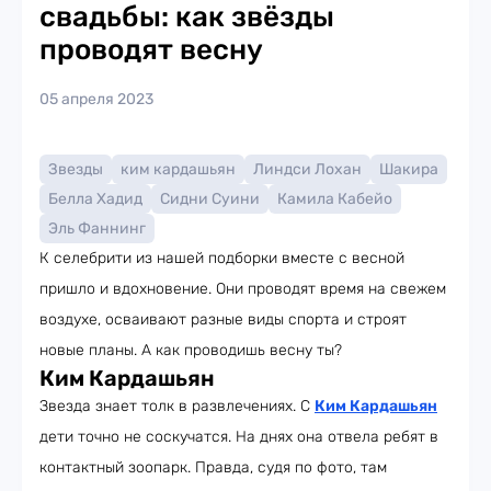
свадьбы: как звёзды
проводят весну
05 апреля 2023
Звезды
ким кардашьян
Линдси Лохан
Шакира
Белла Хадид
Сидни Суини
Камила Кабейо
Эль Фаннинг
К селебрити из нашей подборки вместе с весной
пришло и вдохновение. Они проводят время на свежем
воздухе, осваивают разные виды спорта и строят
новые планы. А как проводишь весну ты?
Ким Кардашьян
Звезда знает толк в развлечениях. С
Ким Кардашьян
дети точно не соскучатся. На днях она отвела ребят в
контактный зоопарк. Правда, судя по фото, там