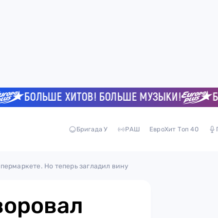
БОЛЬШЕ ХИТОВ! БОЛЬШЕ МУЗЫКИ!
БОЛЬ
Бригада У
РАШ
ЕвроХит Топ 40
пермаркете. Но теперь загладил вину
воровал