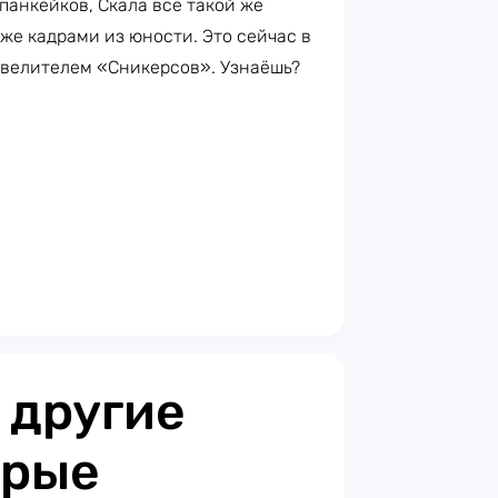
панкейков, Скала всё такой же
же кадрами из юности. Это сейчас в
повелителем «Сникерсов». Узнаёшь?
 другие
орые