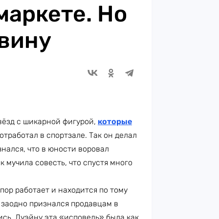
маркете. Но
 вину
вёзд с шикарной фигурой,
которые
отработал в спортзале. Так он делал
знался, что в юности воровал
 мучила совесть, что спустя много
х пор работает и находится по тому
а заодно признался продавцам в
ись, Дуэйну эта «исповедь» была как