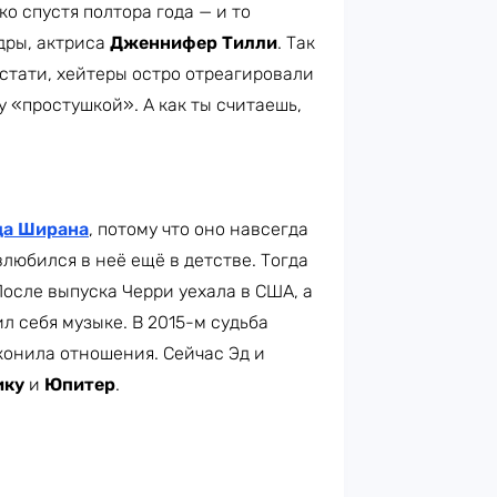
о спустя полтора года — и то
дры, актриса
Дженнифер Тилли
. Так
Кстати, хейтеры остро отреагировали
у «простушкой». А как ты считаешь,
да Ширана
, потому что оно навсегда
влюбился в неё ещё в детстве. Тогда
осле выпуска Черри уехала в США, а
л себя музыке. В 2015-м судьба
аконила отношения. Сейчас Эд и
ику
и
Юпитер
.