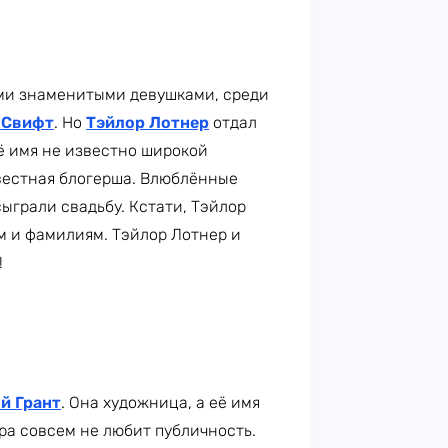
ми знаменитыми девушками, среди
 Свифт
. Но
Тэйлор Лотнер
отдал
её имя не известно широкой
вестная блогерша. Влюблённые
сыграли свадьбу. Кстати, Тэйлор
м и фамилиям. Тэйлор Лотнер и
!
й Грант
. Она художница, а её имя
ра совсем не любит публичность.