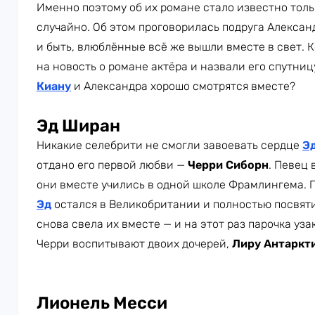
Именно поэтому об их романе стало известно тольк
случайно. Об этом проговорилась подруга Алексан
и быть, влюблённые всё же вышли вместе в свет. 
на новость о романе актёра и назвали его спутниц
Киану
и Александра хорошо смотрятся вместе?
Эд Ширан
Никакие селебрити не смогли завоевать сердце
Э
отдано его первой любви —
Черри Сиборн
. Певец 
они вместе учились в одной школе Фрамлингема. П
Эд
остался в Великобритании и полностью посвяти
снова свела их вместе — и на этот раз парочка уз
Черри воспитывают двоих дочерей,
Лиру Антаркт
Лионель Месси