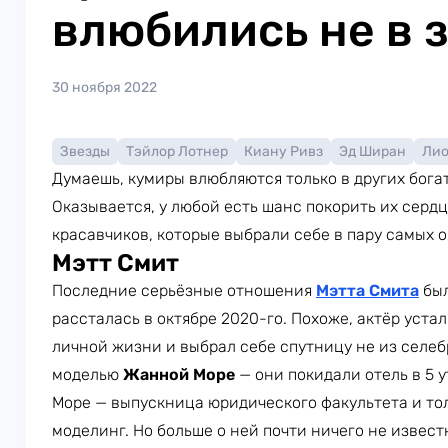
влюбились не в 
30 ноября 2022
Звезды
Тэйлор Лотнер
Киану Ривз
Эд Ширан
Лио
Думаешь, кумиры влюбляются только в других богат
Оказывается, у любой есть шанс покорить их сердц
красавчиков, которые выбрали себе в пару самых
Мэтт Смит
Последние серьёзные отношения
Мэтта Смита
бы
рассталась в октябре 2020-го. Похоже, актёр уста
личной жизни и выбрал себе спутницу не из селебр
моделью
Жанной Море
— они покидали отель в 5 
Море — выпускница юридического факультета и то
моделинг. Но больше о ней почти ничего не извест