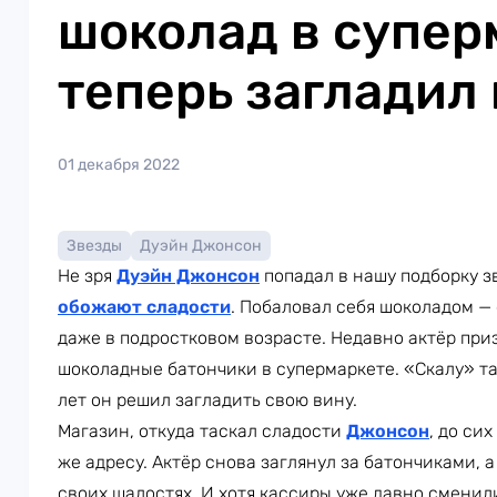
шоколад в супер
теперь загладил
01 декабря 2022
Звезды
Дуэйн Джонсон
Не зря
Дуэйн Джонсон
попадал в нашу подборку з
обожают сладости
. Побаловал себя шоколадом — 
даже в подростковом возрасте. Недавно актёр при
шоколадные батончики в супермаркете. «Скалу» так
лет он решил загладить свою вину.
Магазин, откуда таскал сладости
Джонсон
, до си
же адресу. Актёр снова заглянул за батончиками, 
своих шалостях. И хотя кассиры уже давно сменил