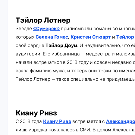
Тэйлор Лотнер
Звезде
«Сумерек»
приписывали романы со многи
которых
Селена Гомес
,
Кристен Стюарт
и
Тейлор
своё сердце
Тэйлор Доум
. И неудивительно, что 
аудитории. Его избранница — медсестра и малоиз
начали встречаться в 2018 году и совсем недавно 
взяла фамилию мужа, и теперь они тёзки по имена
Тэйлор Лотнер — такое специально не придумаешь
Киану Ривз
С 2018 года
Киану Ривз
встречается с
Александро
лишь изредка появлялось в СМИ. В целом Александ