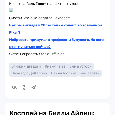
Красотка
Галь Гадот
с алым галстуком.
Смотри, что ещё создала нейросеть:
Как бы выглядел «Властелин колец» во вселенной
Pixar?
Нейросеть придумала профессии будущего. На кого
стоит учиться сейчас?
Фото: нейросеть Stable Diffusion
Ближе к звездам
Киану Ривз
Эмма Уотсон
Леонардо ДиКаприо
Райан Гослинг
нейросети
Косплей на Билли Айлиш: