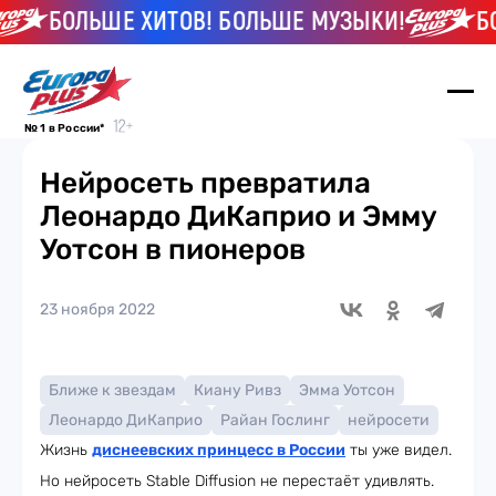
БОЛЬШЕ ХИТОВ! БОЛЬШЕ МУЗЫКИ!
БОЛ
№ 1 в России*
Нейросеть превратила
Леонардо ДиКаприо и Эмму
Уотсон в пионеров
23 ноября 2022
Ближе к звездам
Киану Ривз
Эмма Уотсон
Леонардо ДиКаприо
Райан Гослинг
нейросети
Жизнь
диснеевских принцесс в России
ты уже видел.
Но нейросеть Stable Diffusion не перестаёт удивлять.