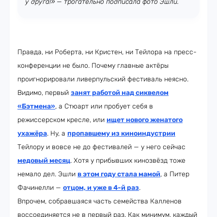
у друга!» — трогательно подписала фото Эшли.
Правда, ни Роберта, ни Кристен, ни Тейлора на пресс-
конференции не было. Почему главные актёры
проигнорировали ливерпульский фестиваль неясно.
Видимо, первый
занят работой над сиквелом
«Бэтмена»
, а Стюарт или пробует себя в
режиссерском кресле, или
ищет нового женатого
ухажёра
. Ну, а
пропавшему из киноиндустрии
Тейлору и вовсе не до фестивалей — у него сейчас
медовый месяц
. Хотя у прибывших кинозвёзд тоже
немало дел. Эшли
в этом году стала мамой
, а Питер
Фачинелли —
отцом, и уже в 4-й раз
.
Впрочем, собравшаяся часть семейства Калленов
воссоединяется не в первый раз. Как минимум, каждый