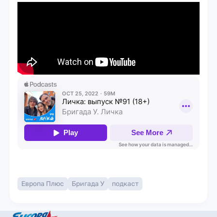
Европа Плюс
Бригада У
подкаст