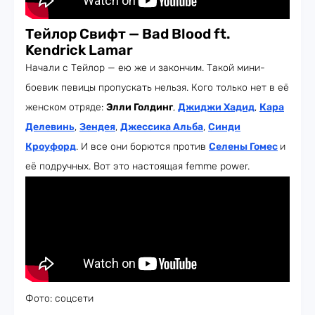
Тейлор Свифт — Bad Blood ft.
Kendrick Lamar
Начали с Тейлор — ею же и закончим. Такой мини-
боевик певицы пропускать нельзя. Кого только нет в её
женском отряде:
Элли Голдинг
,
Джиджи Хадид
,
Кара
Делевинь
,
Зендея
,
Джессика Альба
,
Синди
Кроуфорд
. И все они борются против
Селены Гомес
и
её подручных. Вот это настоящая femme power.
Фото: соцсети