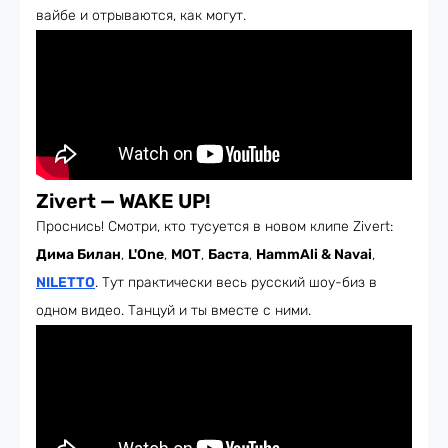
вайбе и отрываются, как могут.
Zivert — WAKE UP!
Проснись! Смотри, кто тусуется в новом клипе Zivert:
Дима Билан
,
L'One
,
МОТ
,
Баста
,
HammAli & Navai
,
NILETTO
. Тут практически весь русский шоу-биз в
одном видео. Танцуй и ты вместе с ними.