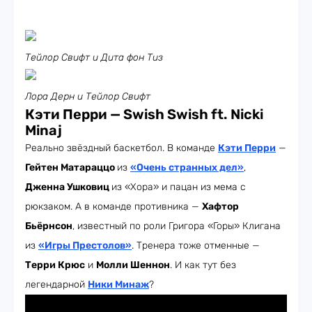
Тейлор Свифт и Дита фон Тиз
Лора Дерн и Тейлор Свифт
Кэти Перри — Swish Swish ft. Nicki
Minaj
Реально звёздный баскетбол. В команде
Кэти Перри
—
Гейтен Матараццо
из
«Очень странных дел»
,
Дженна Ушковиц
из «Хора» и пацан из мема с
рюкзаком. А в команде противника —
Хафтор
Бьёрнсон
, известный по роли Григора «Горы» Клигана
из
«Игры Престолов»
. Тренера тоже отменные —
Терри Крюс
и
Молли Шеннон
. И как тут без
легендарной
Ники Минаж
?