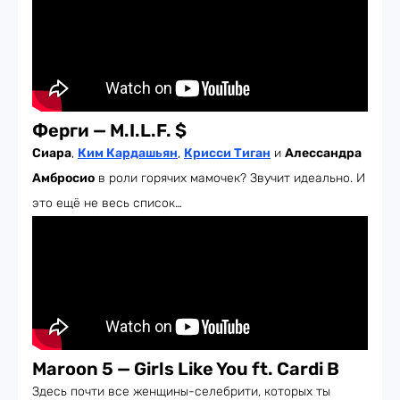
Ферги — M.I.L.F. $
Сиара
,
Ким Кардашьян
,
Крисси Тиган
и
Алессандра
Амбросио
в роли горячих мамочек? Звучит идеально. И
это ещё не весь список…
Maroon 5 — Girls Like You ft. Cardi B
Здесь почти все женщины-селебрити, которых ты