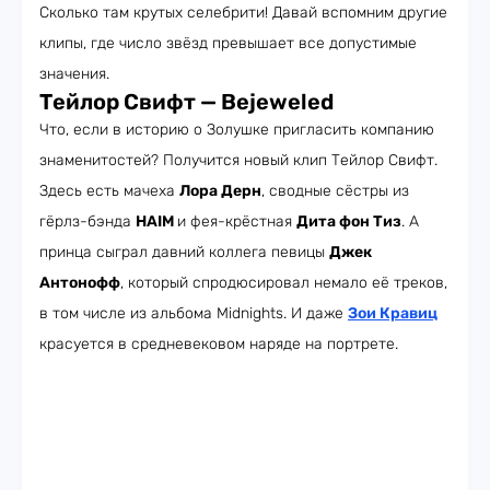
Сколько там крутых селебрити! Давай вспомним другие
клипы, где число звёзд превышает все допустимые
значения.
Тейлор Свифт — Bejeweled
Что, если в историю о Золушке пригласить компанию
знаменитостей? Получится новый клип Тейлор Свифт.
Здесь есть мачеха
Лора Дерн
, сводные сёстры из
гёрлз-бэнда
HAIM
и фея-крёстная
Дита фон Тиз
. А
принца сыграл давний коллега певицы
Джек
Антонофф
, который спродюсировал немало её треков,
в том числе из альбома Midnights. И даже
Зои Кравиц
красуется в средневековом наряде на портрете.