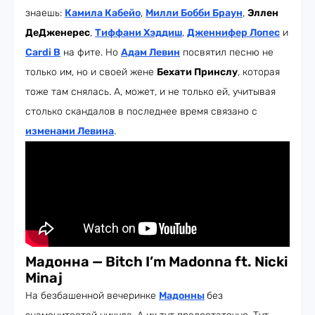
знаешь:
Камила Кабейо
,
Милли Бобби Браун
,
Эллен
ДеДженерес
,
Тиффани Хэддиш
,
Дженнифер Лопес
и
Cardi B
на фите. Но
Адам Левин
посвятил песню не
только им, но и своей жене
Бехати Принслу
, которая
тоже там снялась. А, может, и не только ей, учитывая
столько скандалов в последнее время связано с
изменами Левина
.
Мадонна — Bitch I’m Madonna ft. Nicki
Minaj
На безбашенной вечеринке
Мадонны
без