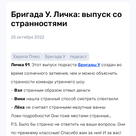
Бригада У. Личка: выпуск со
странностями
25 октября 2022
Европа Плюс
Бригада У
подкаст
Личка 91
. Этот выпуск подкаста
Бригады У
создан во
время солнечного затмения, чем и можно объяснить
странности команды утреннего шоу:
-
Вэл
странным образом отмыл деньги
-
Вики
нашла странный способ смотреть спектакли
-
Лёха
не считает странными мазутные ванны
Лови подробности! Они тоже местами странные…
P.S. Было бы странно не ответить на ваши вопросы. Они
по-прежнему классные! Спасибо вам за них! И за вас!