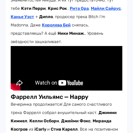
знаменитостей никуда. А их тут предостаточно. Тут
тебе
Кэти Перри
,
Крис Рок
,
Рита Ора
,
Майли Сайрус
,
Канье Уэст
+
Дипло
, продюсер трека Bitch I’m
Madonna. Даже
Королева Бей
снялась,
представляешь? А ещё
Ники Минаж
… Уровень
звёздности зашкаливает.
Фаррелл Уильямс
— Happy
Вечеринка продолжается! Для самого счастливого
трека Фаррелл собрал внушительный каст.
Джимми
Киммел
,
Келли Осборн
,
Джейми Фокс
,
Миранда
Косгров
из
iCarly
и
Стив Карелл
. Все на позитивном