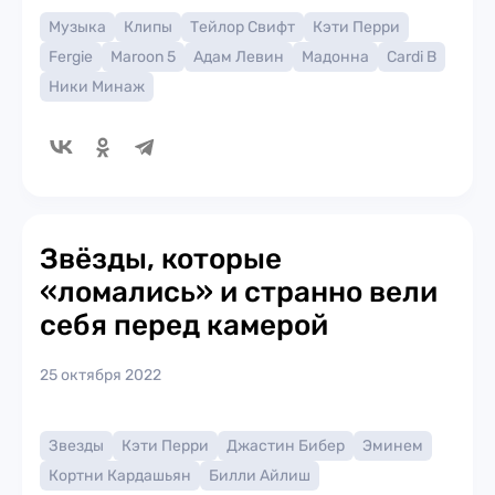
Музыка
Клипы
Тейлор Свифт
Кэти Перри
Fergie
Maroon 5
Адам Левин
Мадонна
Cardi B
Ники Минаж
Звёзды, которые
«ломались» и странно вели
себя перед камерой
25 октября 2022
Звезды
Кэти Перри
Джастин Бибер
Эминем
Кортни Кардашьян
Билли Айлиш