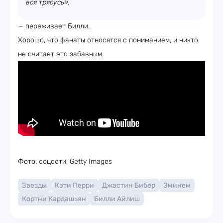
вся трясусь»,
— переживает Билли.
Хорошо, что фанаты относятся с пониманием, и никто
не считает это забавным.
Фото: соцсети, Getty Images
Звезды
Кэти Перри
Джастин Бибер
Эминем
Кортни Кардашьян
Билли Айлиш