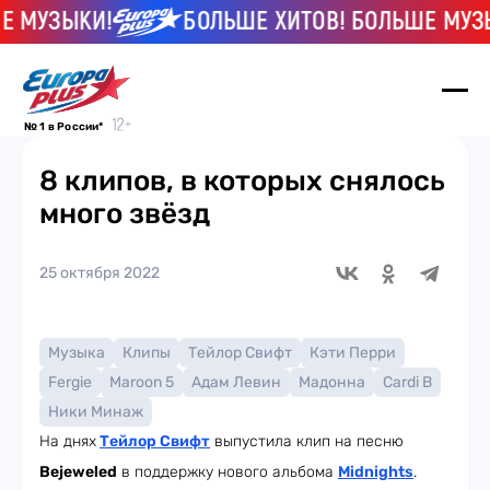
МУЗЫКИ!
БОЛЬШЕ ХИТОВ! БОЛЬШЕ МУЗЫК
№ 1 в России*
8 клипов, в которых снялось
много звёзд
25 октября 2022
Музыка
Клипы
Тейлор Свифт
Кэти Перри
Fergie
Maroon 5
Адам Левин
Мадонна
Cardi B
Ники Минаж
На днях
Тейлор Свифт
выпустила клип на песню
Bejeweled
в поддержку нового альбома
Midnights
.