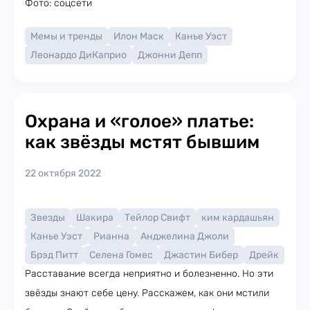
Фото: соцсети
Мемы и тренды
Илон Маск
Канье Уэст
Леонардо ДиКаприо
Джонни Депп
Охрана и «голое» платье:
как звёзды мстят бывшим
22 октября 2022
Звезды
Шакира
Тейлор Свифт
ким кардашьян
Канье Уэст
Рианна
Анджелина Джоли
Брэд Питт
Селена Гомес
Джастин Бибер
Дрейк
Расставание всегда неприятно и болезненно. Но эти
звёзды знают себе цену. Расскажем, как они мстили