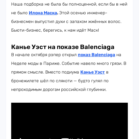
Наша подборка не была бы полноценной, если бы в ней
не было
Илона Маск
а
.
Этой осенью инженер-
бизнесмен выпустил духи с запахом жжённых волос.
Бьюти-бизнес, берегись, к нам идёт Маск!
Канье Уэст на показе Balenciaga
В начале октября рэпер открыл
показ Balenciaga
на
Неделе моды в Париже. Событие навело много грязи. В
прямом смысле. Вместо подиума
Канье Уэст
в
бронежилете шёл по слякоти — будто гулял по
непроходимым дорогам российской глубинки.