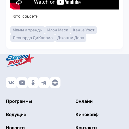
Фото: соцсети
Мемы и тренды
Илон Маск
Канье Уэст
Леонардо ДиКаприо
Джонни Депп
Программы
Онлайн
Ведущие
Кинокайф
Новости
Контакты