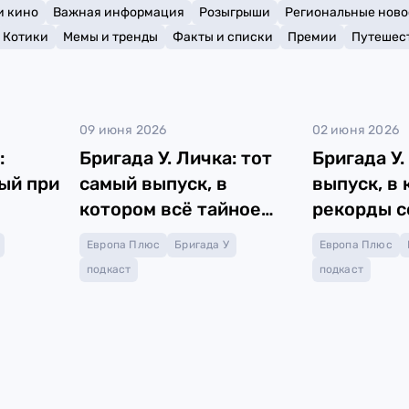
и кино
Важная информация
Розыгрыши
Региональные ново
Котики
Мемы и тренды
Факты и списки
Премии
Путешес
09 июня 2026
02 июня 2026
:
Бригада У. Личка: тот
Бригада У.
ый при
самый выпуск, в
выпуск, в
котором всё тайное
рекорды с
стало Личкой!
с гастрон
Европа Плюс
Бригада У
Европа Плюс
туризмом
подкаст
подкаст