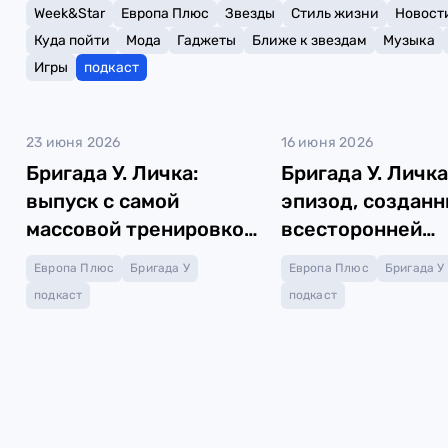
Week&Star
Европа Плюс
Звезды
Стиль жизни
Новост
Куда пойти
Мода
Гаджеты
Ближе к звездам
Музыка
Игры
подкаст
23 июня 2026
16 июня 2026
Бригада У. Личка:
Бригада У. Личка
выпуск с самой
эпизод, созданн
массовой тренировкой
всесторонней
отпуска!
поддержке лета
Европа Плюс
Бригада У
Европа Плюс
Бригада У
подкаст
подкаст