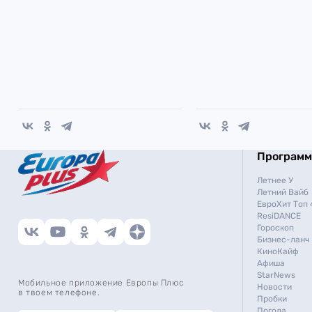
Програм
Летнее У
Летний Вайб
ЕвроХит Топ 
ResiDANCE
Гороскоп
Бизнес-ланч
КиноКайф
Афиша
StarNews
Мобильное приложение Европы Плюс
Новости
в твоем телефоне.
Пробки
Погода