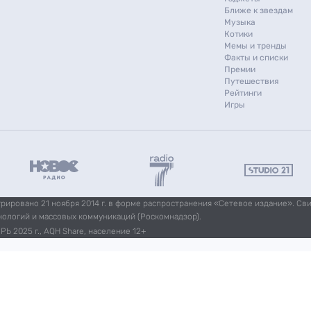
Ближе к звездам
Музыка
Котики
Мемы и тренды
Факты и списки
Премии
Путешествия
Рейтинги
Игры
ировано 21 ноября 2014 г. в форме распространения «Сетевое издание». Св
нологий и массовых коммуникаций (Роскомнадзор).
Ь 2025 г., AQH Share, население 12+