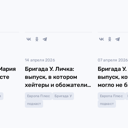
14 апреля 2026
07 апреля 2026
Мария
Бригада У. Личка:
Бригада У.
сте
выпуск, в котором
выпуск, к
хейтеры и обожатели
могло не б
получат ответы на все
никто бы н
и
Европа Плюс
Бригада У
Европа Плюс
свои комментарии от...
как...
подкаст
подкаст