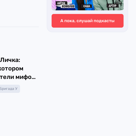
6
 Личка:
 котором
тели мифов
ам всю
Бригада У