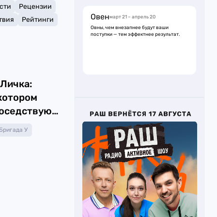
сти
Рецензии
Овен
март 21 – апрель 20
твия
Рейтинги
Овны, чем внезапнее будут ваши
поступки — тем эффектнее результат.
 Личка:
 котором
оседствуют
омией и
Бригада У