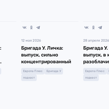
12 мая 2026
28 апреля 202
:
Бригада У. Личка:
Бригада У.
выпуск, сильно
выпуск, в
концентрированный
разоблачи
воём
открыли н
Европа Плюс
Бригада У
Европа Плюс
правду!
подкаст
подкаст