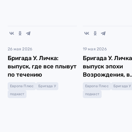
26 мая 2026
19 мая 2026
Бригада У. Личка:
Бригада У. Личка
выпуск, где все плывут
выпуск эпохи
по течению
Возрождения, в
котором все в с
Европа Плюс
Бригада У
Европа Плюс
Бригада У
прайме
подкаст
подкаст