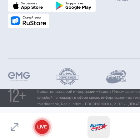
Средство массовой информации «Европа Плюс» зарегистр
службой по надзору в сфере связи, информационных тех
*Mediascope, Radio Index – РОССИЯ 100К+, ИЮЛЬ - ДЕКАБР
LIVE