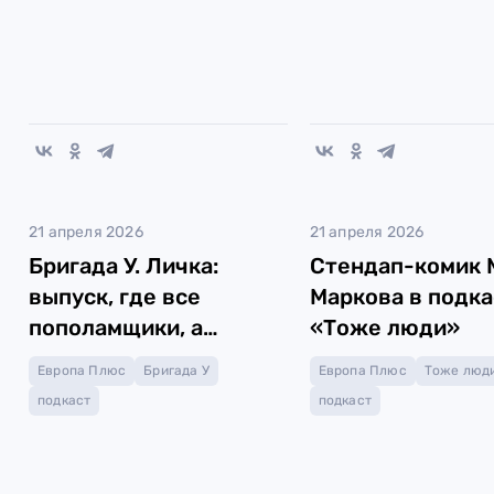
21 апреля 2026
21 апреля 2026
Бригада У. Личка:
Стендап-комик 
выпуск, где все
Маркова в подка
пополамщики, а
«Тоже люди»
некоторые ещё и
Европа Плюс
Бригада У
Европа Плюс
Тоже люд
половинку напополам
подкаст
подкаст