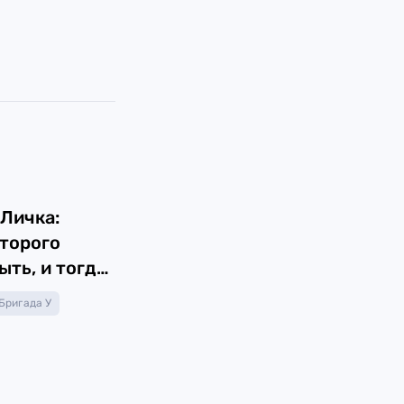
 Личка:
оторого
ыть, и тогда
е узнал,
Бригада У