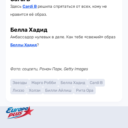
Здесь
Cardi B
решила спрятаться от всех, кому не
нравится её образ.
Белла Хадид
Амбассадор нулевых в деле. Как тебе «свежий» образ
Беллы Хадид
?
Фото: соцсети, Ронан Парк, Getty Images
Звезды
Марго Робби
Белла Хадид
Cardi B
Лиззо
Холзи
Билли Айлиш
Рита Ора