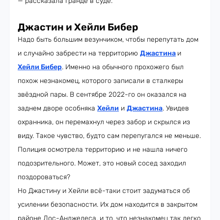
— рассказала Гранде в суде.
Джастин и Хейли Бибер
Надо быть большим везунчиком, чтобы перепутать дом
и случайно забрести на территорию
Джастина
и
Хейли Бибер
. Именно на обычного прохожего был
похож незнакомец, которого записали в сталкеры
звёздной пары. В сентябре 2022-го он оказался на
заднем дворе особняка
Хейли
и
Джастина
. Увидев
охранника, он перемахнул через забор и скрылся из
виду. Такое чувство, будто сам перепугался не меньше.
Полиция осмотрела территорию и не нашла ничего
подозрительного. Может, это новый сосед заходил
поздороваться?
Но Джастину и Хейли всё-таки стоит задуматься об
усилении безопасности. Их дом находится в закрытом
районе Лос-Анджелеса, и то, что незнакомец так легко