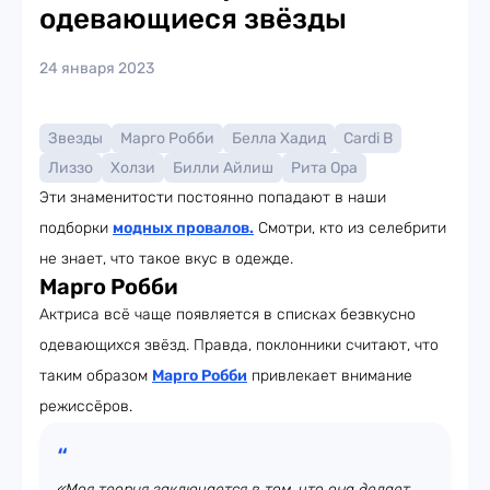
одевающиеся звёзды
24 января 2023
Звезды
Марго Робби
Белла Хадид
Cardi B
Лиззо
Холзи
Билли Айлиш
Рита Ора
Эти знаменитости постоянно попадают в наши
подборки
модных провалов
.
Смотри, кто из селебрити
не знает, что такое вкус в одежде.
Марго Робби
Актриса всё чаще появляется в списках безвкусно
одевающихся звёзд. Правда, поклонники считают, что
таким образом
Марго Робби
привлекает внимание
режиссёров.
«Моя теория заключается в том, что она делает