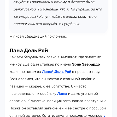
откуда ты появилась и почему в детстве была
религиозной. Ты узнаешь, кто я. Ты умрёшь. За что
ты умираешь? Хочу, чтобы ты знала: если ты не
воспримешь это всерьёз, ты умрёшь»,
— писал сбредивший поклонник.
Лана Дель Рей
Как эти безумцы так ловко вычисляют, где живёт их
кумир? Ещё один сталкер по имени
Эрик Эверардо
ходил по пятам за
Ланой Дель Рей
в прошлом году.
Сомневаемся, что он мечтал о взаимной любви с
певицей — скорее, о её богатстве. Он часто
подкрадывался к особняку
Ланы
и даже угонял её
спорткар. К счастью, полиция остановила преступника.
Позже он оставлял записки ей и её сестре с просьбой
о личной встрече. Кстати, спустя несколько месяцев
у