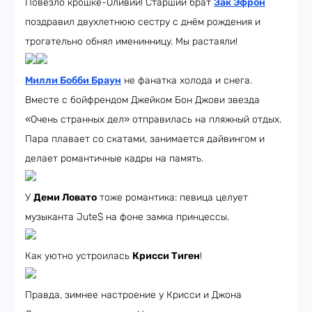
Повезло крошке-Оливии! Старший брат
Зак Эфрон
поздравил двухлетнюю сестру с днём рождения и
трогательно обнял именинницу. Мы растаяли!
Милли Бобби Браун
не фанатка холода и снега.
Вместе с бойфрендом Джейком Бон Джови звезда
«Очень странных дел» отправилась на пляжный отдых.
Пара плавает со скатами, занимается дайвингом и
делает романтичные кадры на память.
У
Деми Ловато
тоже романтика: певица целует
музыканта Jute$ на фоне замка принцессы.
Как уютно устроилась
Крисси Тиген
!
Правда, зимнее настроение у Крисси и Джона