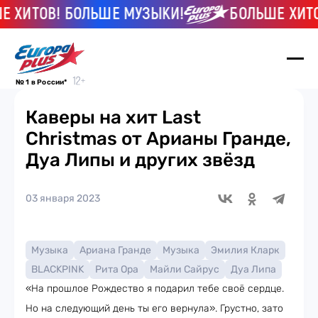
ХИТОВ! БОЛЬШЕ МУЗЫКИ!
БОЛЬШЕ ХИТОВ!
№ 1 в России*
Каверы на хит Last
Christmas от Арианы Гранде,
Дуа Липы и других звёзд
03 января 2023
Музыка
Ариана Гранде
Музыка
Эмилия Кларк
BLACKPINK
Рита Ора
Майли Сайрус
Дуа Липа
«На прошлое Рождество я подарил тебе своё сердце.
Но на следующий день ты его вернула». Грустно, зато