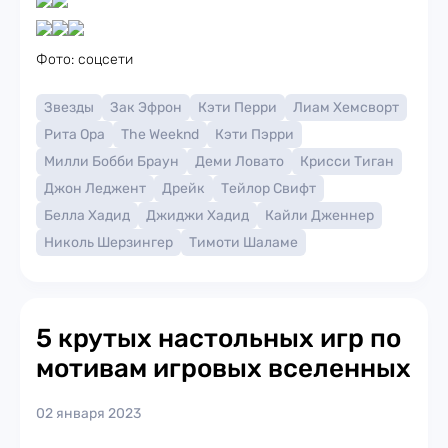
Фото: соцсети
Звезды
Зак Эфрон
Кэти Перри
Лиам Хемсворт
Рита Ора
The Weeknd
Кэти Пэрри
Милли Бобби Браун
Деми Ловато
Крисси Тиган
Джон Леджент
Дрейк
Тейлор Свифт
Белла Хадид
Джиджи Хадид
Кайли Дженнер
Николь Шерзингер
Тимоти Шаламе
5 крутых настольных игр по
мотивам игровых вселенных
02 января 2023