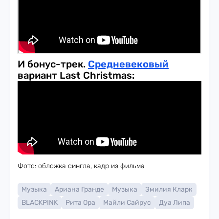
И бонус-трек.
Средневековый
вариант Last Christmas:
Фото: обложка сингла, кадр из фильма
Музыка
Ариана Гранде
Музыка
Эмилия Кларк
BLACKPINK
Рита Ора
Майли Сайрус
Дуа Липа