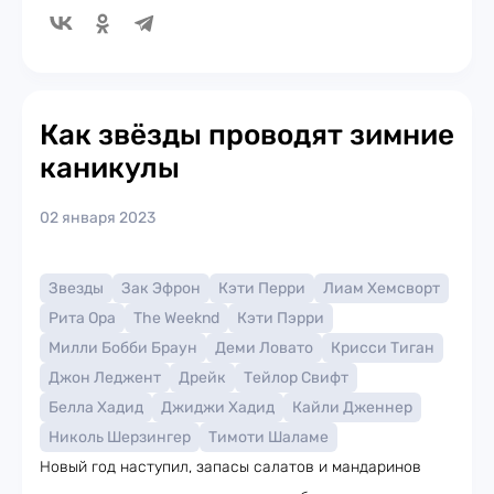
Как звёзды проводят зимние
каникулы
02 января 2023
Звезды
Зак Эфрон
Кэти Перри
Лиам Хемсворт
Рита Ора
The Weeknd
Кэти Пэрри
Милли Бобби Браун
Деми Ловато
Крисси Тиган
Джон Леджент
Дрейк
Тейлор Свифт
Белла Хадид
Джиджи Хадид
Кайли Дженнер
Николь Шерзингер
Тимоти Шаламе
Новый год наступил, запасы салатов и мандаринов