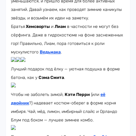
уменьшаются, и пришло время для более активных
занятий. Давай узнаем, как проводят зимние каникулы
звёзды, и возьмём их идеи на заметку.
Братья
Хемсворты
и
Лиам
в частности не могут без
сёрфинга. Даже в гидрокостюме на фоне заснеженных
гор! Правильно, Лиам, пора готовиться к роли
мускулистого
Ведьмака
.
Лучший подарок под ёлку — уютная подушка в форме
батона, как у
Сэма Смита
.
Чтобы не заболеть зимой,
Кэти Перри
(или
её
двойник
?) надевает костюм-оберег в форме корня
имбиря. Чай, мёд, лимон, имбирный слайс и Орландо
Блум под боком — лучшее зимнее комбо.