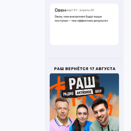
Овен
март 21 – апрель 20
Овны, чем внезапнее будут ваши
поступки — тем эффектнее результат.