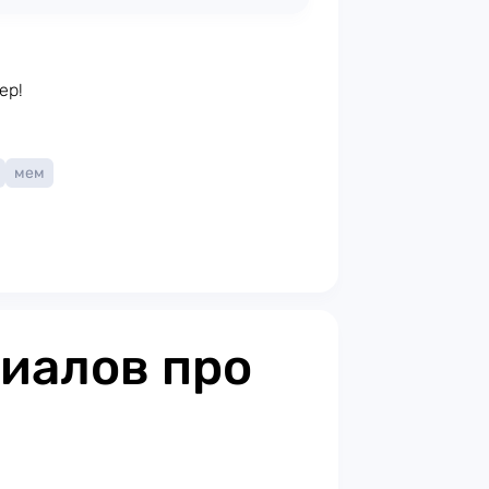
ер!
мем
риалов про