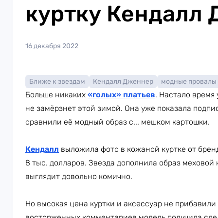
куртку Кендалл
16 декабря 2022
Ближе к звездам
Кендалл Дженнер
модные провалы
Больше никаких
«голых» платьев
. Настало время
не замёрзнет этой зимой. Она уже показала подпи
сравнили её модный образ с... мешком картошки.
Кендалл
выложила фото в кожаной куртке от брен
8 тыс. долларов. Звезда дополнила образ меховой
выглядит довольно комично.
Но высокая цена куртки и аксессуар не прибавили
восторженных комментариев модель получила сл