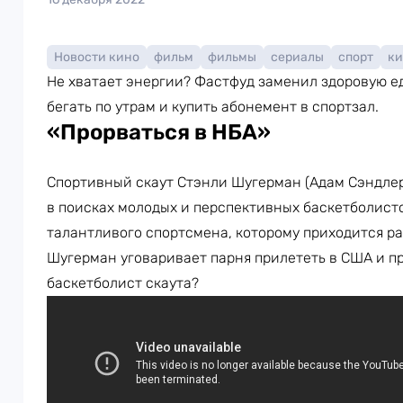
Новости кино
фильм
фильмы
сериалы
спорт
ки
Не хватает энергии? Фастфуд заменил здоровую е
бегать по утрам и купить абонемент в спортзал.
«Прорваться в НБА»
Спортивный скаут Стэнли Шугерман (Адам Сэндлер
в поисках молодых и перспективных баскетболисто
талантливого спортсмена, которому приходится ра
Шугерман уговаривает парня прилететь в США и пр
баскетболист скаута?