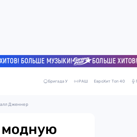
В! БОЛЬШЕ МУЗЫКИ!
БОЛЬШЕ ХИТОВ! БО
Бригада У
РАШ
ЕвроХит Топ 40
далл Дженнер
и модную