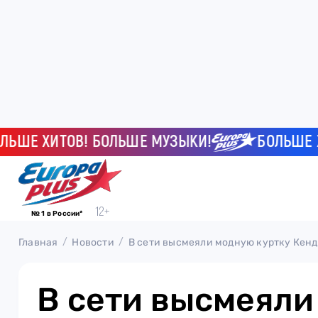
Е ХИТОВ! БОЛЬШЕ МУЗЫКИ!
БОЛЬШЕ ХИТО
№ 1 в России*
Главная
Новости
В сети высмеяли модную куртку Кен
В сети высмеял