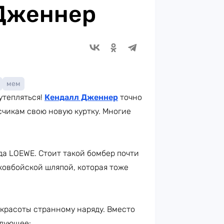
 Дженнер
мем
 утепляться!
Кендалл Дженнер
точно
счикам свою новую куртку. Многие
да LOEWE. Стоит такой бомбер почти
 ковбойской шляпой, которая тоже
 красоты странному наряду. Вместо
едующее: