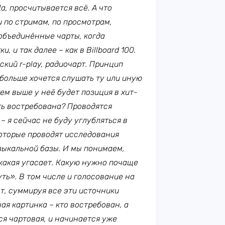
Да, просчитывается всё. А что
 и по стримам, по просмотрам,
 объединённые чарты, когда
, и так далее – как в Billboard 100.
еский
r
-play, радиочарт. Принцип
 больше хочется слушать ту или иную
ем выше у неё будет позиция в хит-
ыть востребована? Проводятся
 я сейчас не буду углубляться в
которые проводят исследования
зыкальной базы. И мы понимаем,
 какая угасает. Какую нужно почаще
ть». В том числе и голосование на
т, суммируя все эти источники
ая картинка – кто востребован, а
ся чартовая, и начинается уже