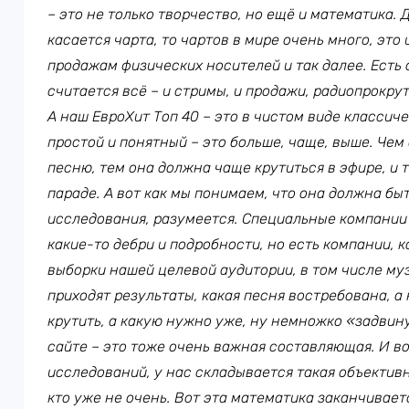
– это не только творчество, но ещё и математика. 
касается чарта, то чартов в мире очень много, это
продажам физических носителей и так далее. Есть
считается всё – и стримы, и продажи, радиопрокрутки
А наш ЕвроХит Топ 40 – это в чистом виде классич
простой и понятный – это больше, чаще, выше. Чем
песню, тем она должна чаще крутиться в эфире, и т
параде. А вот как мы понимаем, что она должна б
исследования, разумеется. Специальные компании –
какие-то дебри и подробности, но есть компании, 
выборки нашей целевой аудитории, в том числе му
приходят результаты, какая песня востребована, а
крутить, а какую нужно уже, ну немножко «задвину
сайте – это тоже очень важная составляющая. И во
исследований, у нас складывается такая объективн
кто уже не очень. Вот эта математика заканчивает