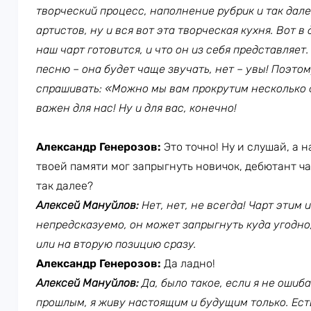
творческий процесс, наполнение рубрик и так дал
артистов, ну и вся вот эта творческая кухня. Вот в
наш чарт готовится, и что он из себя представляет.
песню – она будет чаще звучать, нет – увы! Поэтом
спрашивать: «Можно мы вам прокрутим несколько 
важен для нас! Ну и для вас, конечно!
Александр Генерозов:
Это точно! Ну и слушай, а 
твоей памяти мог запрыгнуть новичок, дебютант ча
так далее?
Алексей Мануйлов:
Нет, нет, не всегда! Чарт этим 
непредсказуемо, он может запрыгнуть куда угодно,
или на вторую позицию сразу.
Александр Генерозов:
Да ладно!
Алексей Мануйлов:
Да, было такое, если я не ошиб
прошлым, я живу настоящим и будущим только. Ест