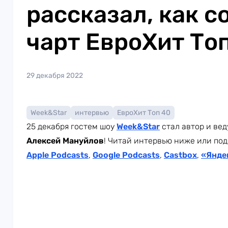
рассказал, как с
чарт ЕвроХит То
29 декабря 2022
Week&Star
интервью
ЕвроХит Топ 40
25 декабря гостем шоу
Week
&Star
стал автор и ве
Алексей Мануйлов
! Читай интервью ниже или под
Apple Podcasts
,
Google Podcasts
,
Castbox
,
«Янде