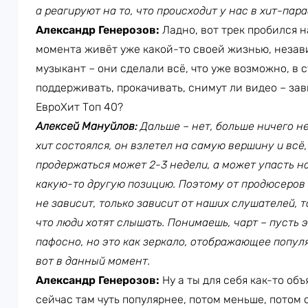
а реагируют на то, что происходит у нас в хит-пара
Александр Генерозов:
Ладно, вот трек пробился н
момента живёт уже какой-то своей жизнью, незав
музыкант – они сделали всё, что уже возможно, в с
поддерживать, прокачивать, снимут ли видео – зави
ЕвроХит Топ 40?
Алексей Мануйлов:
Дальше – нет, больше ничего не
хит состоялся, он взлетел на самую вершину и всё,
продержаться может 2-3 недели, а может упасть н
какую-то другую позицию. Поэтому от продюсеров
не зависит, только зависит от наших слушателей, то
что люди хотят слышать. Понимаешь, чарт – пусть 
пафосно, но это как зеркало, отображающее популя
вот в данный момент.
Александр Генерозов:
Ну а ты для себя как-то об
сейчас там чуть популярнее, потом меньше, потом о