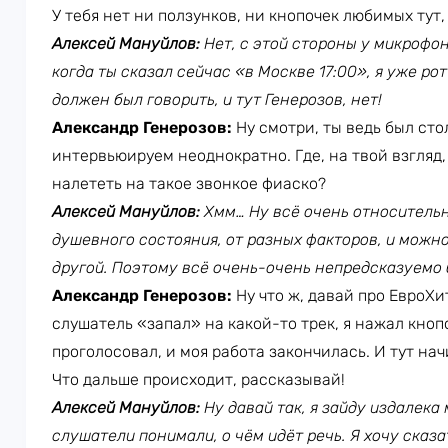
У тебя нет ни ползунков, ни кнопочек любимых тут,
Алексей Мануйлов:
Нет, с этой стороны у микрофона
когда ты сказал сейчас «в Москве 17:00», я уже рот
должен был говорить, и тут Генерозов, нет!
Александр Генерозов:
Ну смотри, ты ведь был сто
интервьюируем неоднократно. Где, на твой взгляд
налететь на такое звонкое фиаско?
Алексей Мануйлов:
Хмм… Ну всё очень относительно
душевного состояния, от разных факторов, и можно 
другой. Поэтому всё очень-очень непредсказуемо 
Александр Генерозов:
Ну что ж, давай про ЕвроХит
слушатель «запал» на какой-то трек, я нажал кноп
проголосовал, и моя работа закончилась. И тут на
Что дальше происходит, рассказывай!
Алексей Мануйлов:
Ну давай так, я зайду издалека
слушатели понимали, о чём идёт речь. Я хочу сказа