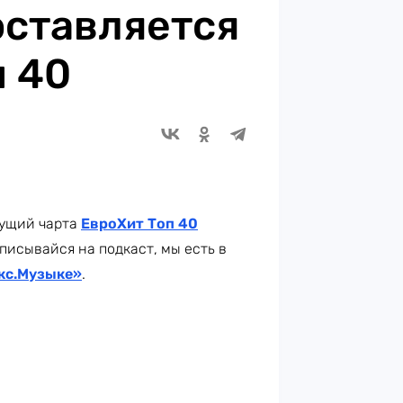
оставляется
п 40
дущий чарта
ЕвроХит Топ 40
писывайся на подкаст, мы есть в
кс.Музыке»
.