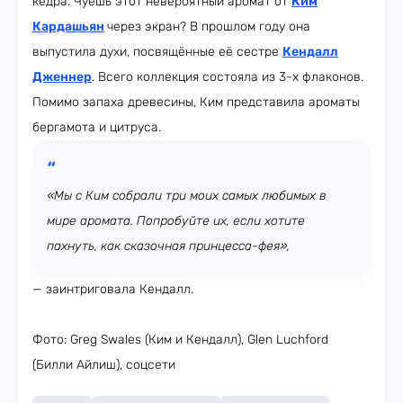
кедра. Чуешь этот невероятный аромат от
Ким
Кардашьян
через экран? В прошлом году она
выпустила духи, посвящённые её сестре
Кендалл
Дженнер
. Всего коллекция состояла из 3-х флаконов.
Помимо запаха древесины, Ким представила ароматы
бергамота и цитруса.
«Мы с Ким собрали три моих самых любимых в
мире аромата. Попробуйте их, если хотите
пахнуть, как сказочная принцесса-фея»,
— заинтриговала Кендалл.
Фото: Greg Swales (Ким и Кендалл), Glen Luchford
(Билли Айлиш), соцсети