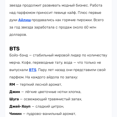
звезда продолжит развивать модный бизнес. Работа
над парфюмом приносит певице кайф. Плюс первые
духи
Айлиш
продавались как горячие пирожки. Всего
за год звезда заработала с продаж около 60 млн
долларов.
BTS
Бойз-бэнд — стабильный мировой лидер по количеству
мерча. Кофе, переводные тату, вода — что только не
выпускали
BTS
. Пару лет назад они представили свой
парфюм. На каждого айдола по запаху:
RM
— терпкий лесной аромат,
Джин
— лёгкие цветочные нотки хлопка,
Шуга
— освежающий травянистый запах,
Джей-Хоуп
— сладкий цитрон,
Чимин
— пудрово-ванильный аромат,