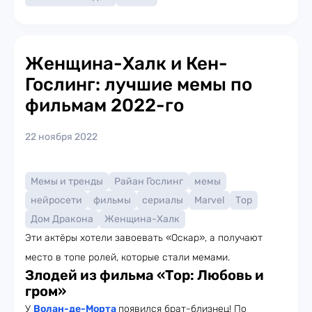
Женщина-Халк и Кен-
Гослинг: лучшие мемы по
фильмам 2022-го
22 ноября 2022
Мемы и тренды
Райан Гослинг
мемы
нейросети
фильмы
сериалы
Marvel
Тор
Дом Дракона
Женщина-Халк
Эти актёры хотели завоевать «Оскар», а получают
место в топе ролей, которые стали мемами.
Злодей из фильма «Тор: Любовь и
гром»
У
Волан-де-Морта
появился брат-близнец! По