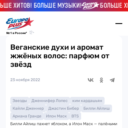
 ХИТОВ! БОЛЬШЕ МУЗЫКИ!
БОЛЬШЕ ХИТО
№ 1 в России*
Веганские духи и аромат
жжёных волос: парфюм от
звёзд
23 ноября 2022
Звезды
Дженнифер Лопес
ким кардашьян
Кайли Дженнер
Джастин Бибер
Билли Айлиш
Ариана Гранде
Илон Маск
BTS
Билли Айлиш пахнет яблоком, а Илон Маск — палёными