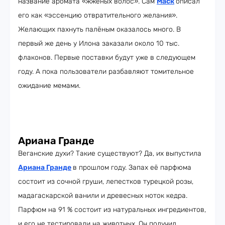
название аромата «жжёных волос». Сам
Маск
описал
его как «эссенцию отвратительного желания».
Желающих пахнуть палёным оказалось много. В
первый же день у Илона заказали около 10 тыс.
флаконов. Первые поставки будут уже в следующем
году. А пока пользователи разбавляют томительное
ожидание мемами.
Ариана Гранде
Веганские духи? Такие существуют? Да, их выпустила
Ариана Гранде
в прошлом году. Запах её парфюма
состоит из сочной груши, лепестков турецкой розы,
мадагаскарской ванили и древесных ноток кедра.
Парфюм на 91 % состоит из натуральных ингредиентов,
и его не тестировали на животных. Он получил