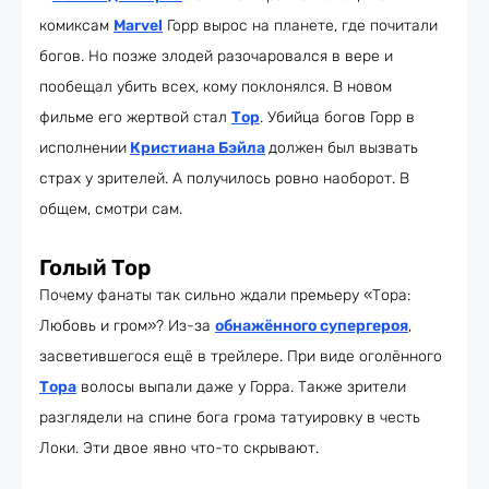
комиксам
Marvel
Горр вырос на планете, где почитали
богов. Но позже злодей разочаровался в вере и
пообещал убить всех, кому поклонялся. В новом
фильме его жертвой стал
Тор
. Убийца богов Горр в
исполнении
Кристиана Бэйла
должен был вызвать
страх у зрителей. А получилось ровно наоборот. В
общем, смотри сам.
Голый Тор
Почему фанаты так сильно ждали премьеру «Тора:
Любовь и гром»? Из-за
обнажённого супергероя
,
засветившегося ещё в трейлере. При виде оголённого
Тора
волосы выпали даже у Горра. Также зрители
разглядели на спине бога грома татуировку в честь
Локи. Эти двое явно что-то скрывают.