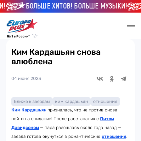
БОЛЬШЕ ХИТОВ! БОЛЬШЕ МУЗЫКИ!
№ 1 в России*
Ким Кардашьян снова
влюблена
04 июня 2023
Ближе к звездам
ким кардашьян
отношения
Ким Кардашьян
призналась, что не против снова
пойти на свидание! После расставания с
Питом
Дэвидсоном
— пара разошлась около года назад —
звезда готова окунуться в романтические
отношения
.