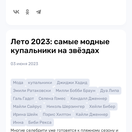
Лето 2023: самые модные
купальники на звёздах
03 июня 2023
Мода
купальники
Джиджи Хадид
Эмили Ратаковски
Милли Бобби Браун
Дуа Липа
Галь Гадот
Селена Гомес
Кендалл Дженнер
Майли Сайрус
Николь Шерзингер
Хейли Бибер
Ирина Шейк
Пэрис Хилтон
Кайли Дженнер
Инна
Биби Рекса
Многие селебрити уже готовятся к пляжному сезону и