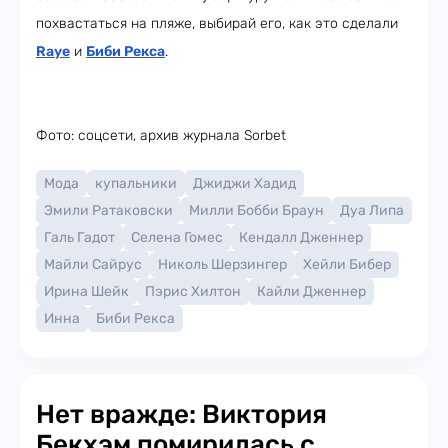
похвастаться на пляже, выбирай его, как это сделали
Raye
и
Биби Рекса
.
Фото: соцсети, архив журнала Sorbet
Мода
купальники
Джиджи Хадид
Эмили Ратаковски
Милли Бобби Браун
Дуа Липа
Галь Гадот
Селена Гомес
Кендалл Дженнер
Майли Сайрус
Николь Шерзингер
Хейли Бибер
Ирина Шейк
Пэрис Хилтон
Кайли Дженнер
Инна
Биби Рекса
Нет вражде: Виктория
Бекхэм помирилась с