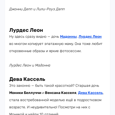
Джонни Депп и Лили-Роуз Депп
Лурдес Леон
Ну здесь сразу видно — дочь
Мадонны
.
Лурдес Леон
во многом копирует эпатажную маму. Она тоже любит
откровенные образы и яркие фотосессии.
Лурдес Леон и Мадонна
Дева Кассель
Это законно — быть такой красоткой? Старшая дочь
Моники Беллуччи
и
Венсана Касселя
,
Дева Кассель
,
стала востребованной моделью ещё в подростковом
возрасте. И неудивительно! Посмотри на них с
Моникой и найди 10 отличий.