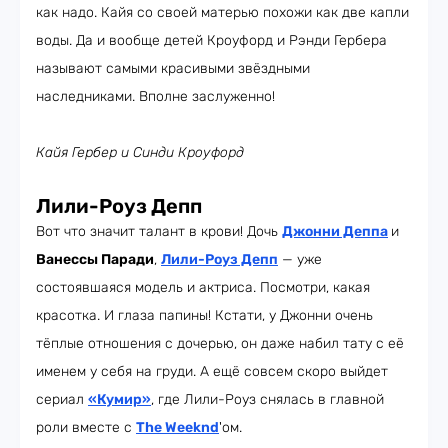
как надо. Кайя со своей матерью похожи как две капли
воды. Да и вообще детей Кроуфорд и Рэнди Гербера
называют самыми красивыми звёздными
наследниками. Вполне заслуженно!
Кайя Гербер и Синди Кроуфорд
Лили-Роуз Депп
Вот что значит талант в крови! Дочь
Джонни Деппа
и
Ванессы Паради
,
Лили-Роуз Депп
— уже
состоявшаяся модель и актриса. Посмотри, какая
красотка. И глаза папины! Кстати, у Джонни очень
тёплые отношения с дочерью, он даже набил тату с её
именем у себя на груди. А ещё совсем скоро выйдет
сериал
«Кумир»
, где Лили-Роуз снялась в главной
роли вместе с
The Weeknd
'ом.