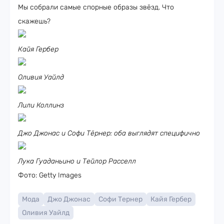
Мы собрали самые спорные образы звёзд. Что
скажешь?
Кайя Гербер
Оливия Уайлд
Лили Коллинз
Джо Джонас и Софи Тёрнер: оба выглядят специфично
Лука Гуаданьино и Тейлор Расселл
Фото: Getty Images
Мода
Джо Джонас
Софи Тернер
Кайя Гербер
Оливия Уайлд