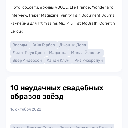
Фото: соцсети, архивы VOGUE, Elle France, Wonderland,
Interview, Paper Magazine, Vanity Fair, Document Journal;
кампейны для Intimissimi, Miu Miu, Pat McGrath, Corentin
Leroux
Звезды
Кайя Гербер
Джонни Депп
Лили-Роуз Депп
Мадонна
Милла Йовович
Эвер Андерсон
Хайди Клум
Риз Уизерспун
10 неудачных свадебных
образов звёзд
16 октября 2022
Мода
Бритни Спирс
Лиззо
Анджелина Джоли