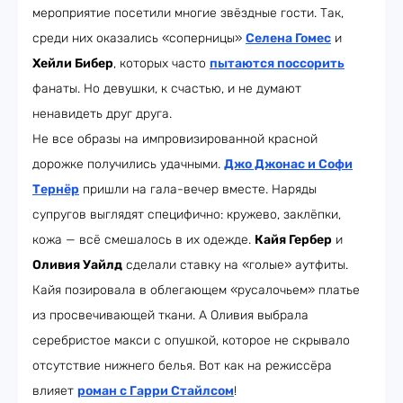
мероприятие посетили многие звёздные гости. Так,
среди них оказались «соперницы»
Селена Гомес
и
Хейли Бибер
, которых часто
пытаются поссорить
фанаты. Но девушки, к счастью, и не думают
ненавидеть друг друга.
Не все образы на импровизированной красной
дорожке получились удачными.
Джо Джонас и Софи
Тернёр
пришли на гала-вечер вместе. Наряды
супругов выглядят специфично: кружево, заклёпки,
кожа — всё смешалось в их одежде.
Кайя Гербер
и
Оливия Уайлд
сделали ставку на «голые» аутфиты.
Кайя позировала в облегающем «русалочьем» платье
из просвечивающей ткани. А Оливия выбрала
серебристое макси с опушкой, которое не скрывало
отсутствие нижнего белья. Вот как на режиссёра
влияет
роман с Гарри Стайлсом
!