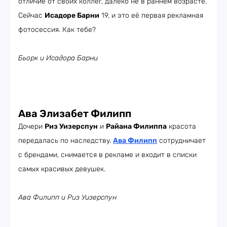
отличие от своих коллег, далеко не в раннем возрасте.
Сейчас
Исадоре Барни
19, и это её первая рекламная
фотосессия. Как тебе?
Бьорк и Исадора Барни
Ава Элизабет Филипп
Дочери
Риз Уизерспун
и
Райана Филиппа
красота
передалась по наследству.
Ава Филипп
сотрудничает
с брендами, снимается в рекламе и входит в списки
самых красивых девушек.
Ава Филипп и Риз Уизерспун