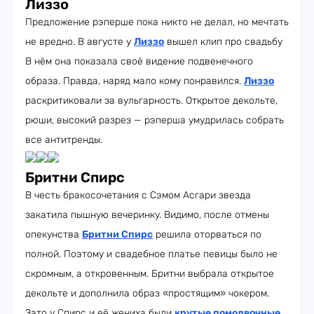
Лиззо
Предложение рэперше пока никто не делал, но мечтать
не вредно. В августе у
Лиззо
вышел клип про свадьбу
В нём она показала своё видение подвенечного
образа. Правда, наряд мало кому понравился.
Лиззо
раскритиковали за вульгарность. Открытое декольте,
рюши, высокий разрез — рэперша умудрилась собрать
все антитренды.
Бритни Спирс
В честь бракосочетания с Сэмом Асгари звезда
закатила пышную вечеринку. Видимо, после отмены
опекунства
Бритни Спирс
решила оторваться по
полной. Поэтому и свадебное платье певицы было не
скромным, а откровенным. Бритни выбрала открытое
декольте и дополнила образ «простящим» чокером.
Зато у Спирс и её жениха были
крутые помолвочные