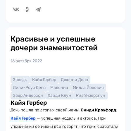
Красивые и успешные
дочери знаменитостей
16 октября 2022
Звезды
Кайя Гербер
Джонни Депп
Лили-Роуз Депп
Мадонна
Милла Йовович
Эвер Андерсон
Хайди Клум
Риз Уизерспун
Кайя Гербер
Дочь пошла по стопам своей мамы,
Синди Кроуфорд
.
Кайя Гербер
— успешная модель и актриса. При
упоминании её имени все говорят, что гены сработали