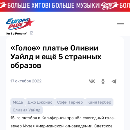
БОЛЬШЕ ХИТОВ! БОЛЬШЕ МУЗЫКИ!
БОЛЬШ
№ 1 в России*
«Голое» платье Оливии
Уайлд и ещё 5 странных
образов
17 октября 2022
Мода
Джо Джонас
Софи Тернер
Кайя Гербер
Оливия Уайлд
15-го октября в Калифорнии прошёл ежегодный гала-
вечер Музея Американской киноакадемии. Светское