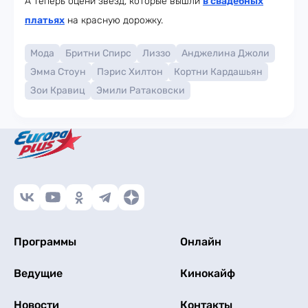
А теперь оцени звёзд, которые вышли
в свадебных
платьях
на красную дорожку.
Мода
Бритни Спирс
Лиззо
Анджелина Джоли
Эмма Стоун
Пэрис Хилтон
Кортни Кардашьян
Зои Кравиц
Эмили Ратаковски
Программы
Онлайн
Ведущие
Кинокайф
Новости
Контакты