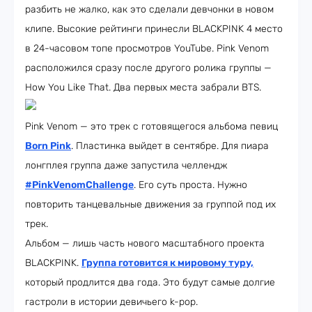
разбить не жалко, как это сделали девчонки в новом
клипе. Высокие рейтинги принесли BLACKPINK 4 место
в 24-часовом топе просмотров YouTube. Pink Venom
расположился сразу после другого ролика группы —
How You Like That. Два первых места забрали BTS.
Pink Venom — это трек с готовящегося альбома певиц
Born Pink
. Пластинка выйдет в сентябре. Для пиара
лонгплея группа даже запустила челлендж
#PinkVenomChallenge
. Его суть проста. Нужно
повторить танцевальные движения за группой под их
трек.
Альбом — лишь часть нового масштабного проекта
BLACKPINK.
Группа готовится к мировому туру,
который продлится два года. Это будут самые долгие
гастроли в истории девичьего k-pop.