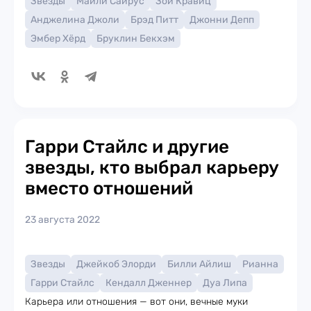
Звезды
Майли Сайрус
Зои Кравиц
Анджелина Джоли
Брэд Питт
Джонни Депп
Эмбер Хёрд
Бруклин Бекхэм
Гарри Стайлс и другие
звезды, кто выбрал карьеру
вместо отношений
23 августа 2022
Звезды
Джейкоб Элорди
Билли Айлиш
Рианна
Гарри Стайлс
Кендалл Дженнер
Дуа Липа
Карьера или отношения — вот они, вечные муки