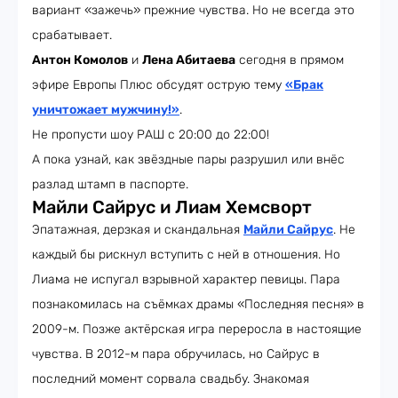
вариант «зажечь» прежние чувства. Но не всегда это
срабатывает.
Антон Комолов
и
Лена Абитаева
сегодня в прямом
эфире Европы Плюс обсудят острую тему
«Брак
уничтожает мужчину!»
.
Не пропусти шоу РАШ с 20:00 до 22:00!
А пока узнай, как звёздные пары разрушил или внёс
разлад штамп в паспорте.
Майли Сайрус и Лиам Хемсворт
Эпатажная, дерзкая и скандальная
Майли Сайрус
. Не
каждый бы рискнул вступить с ней в отношения. Но
Лиама не испугал взрывной характер певицы. Пара
познакомилась на съёмках драмы «Последняя песня» в
2009-м. Позже актёрская игра переросла в настоящие
чувства. В 2012-м пара обручилась, но Сайрус в
последний момент сорвала свадьбу. Знакомая