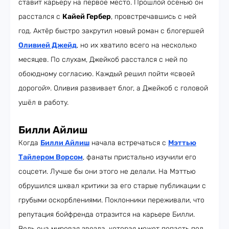
ставит карьеру на первое место. Прошлой осенью он
расстался с
Кайей Гербер
, провстречавшись с ней
год. Актёр быстро закрутил новый роман с блогершей
Оливией Джейд
, но их хватило всего на несколько
месяцев. По слухам, Джейкоб расстался с ней по
обоюдному согласию. Каждый решил пойти «своей
дорогой». Оливия развивает блог, а Джейкоб с головой
ушёл в работу.
Билли Айлиш
Когда
Билли Айлиш
начала встречаться с
Мэттью
Тайлером Ворсом
, фанаты пристально изучили его
соцсети. Лучше бы они этого не делали. На Мэттью
обрушился шквал критики за его старые публикации с
грубыми оскорблениями. Поклонники переживали, что
репутация бойфренда отразится на карьере Билли.
Ведь она мировая звезда, которая может попасть под