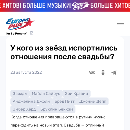
ТОВ! БОЛЬШЕ МУЗЫКИ!
БОЛЬШЕ ХИТОВ! 
№ 1 в России*
У кого из звёзд испортились
отношения после свадьбы?
23 августа 2022
Звезды
Майли Сайрус
Зои Кравиц
Анджелина Джоли
Брэд Питт
Джонни Депп
Эмбер Хёрд
Бруклин Бекхэм
Когда отношения превращаются в рутину, нужно
переходить на новый этап. Свадьба — отличный