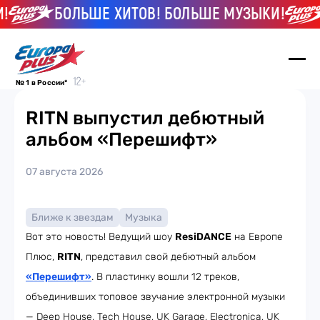
БОЛЬШЕ ХИТОВ! БОЛЬШЕ МУЗЫКИ!
№ 1 в России*
RITN выпустил дебютный
альбом «Перешифт»
07 августа 2026
Ближе к звездам
Музыка
Вот это новость! Ведущий шоу
ResiDANCE
на Европе
Плюс,
RITN
, представил свой дебютный альбом
«Перешифт»
. В пластинку вошли 12 треков,
объединивших топовое звучание электронной музыки
— Deep House, Tech House, UK Garage, Electronica, UK