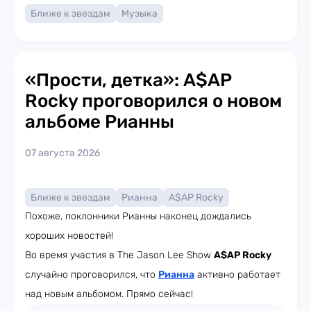
Ближе к звездам
Музыка
«Прости, детка»: A$AP
Rocky проговорился о новом
альбоме Рианны
07 августа 2026
Ближе к звездам
Рианна
A$AP Rocky
Похоже, поклонники Рианны наконец дождались
хороших новостей!
Во время участия в The Jason Lee Show
A$AP Rocky
случайно проговорился, что
Рианна
активно работает
над новым альбомом. Прямо сейчас!