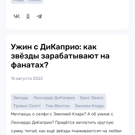
Ужин с ДиКаприо: как
звёзды зарабатывают на
фанатах?
16 августа 2022
Звезды
Леонардо ДиКаприо
Крис Эванс
Трэвис Скотт
Том Фелтон
Эмилия Кларк
Мечтаешь о селфи с Эмилией Кларк? А об ужине с
Леонардо ДиКаприо? Придётся заплатить круглую
сумму. Читай, как ещё звёзды «наживаются» на любви