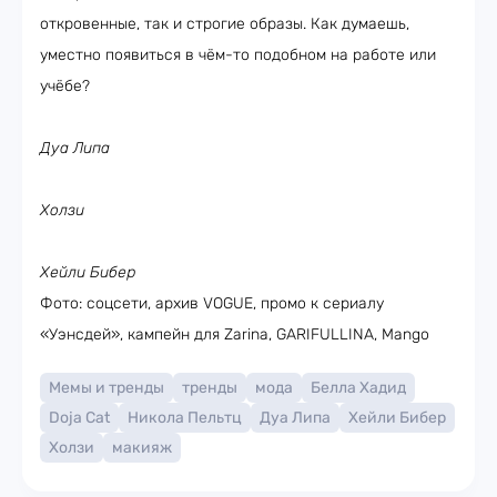
откровенные, так и строгие образы. Как думаешь,
уместно появиться в чём-то подобном на работе или
учёбе?
Дуа Липа
Холзи
Хейли Бибер
Фото: соцсети, архив VOGUE, промо к сериалу
«Уэнсдей», кампейн для Zarina, GARIFULLINA, Mango
Мемы и тренды
тренды
мода
Белла Хадид
Doja Cat
Никола Пельтц
Дуа Липа
Хейли Бибер
Холзи
макияж