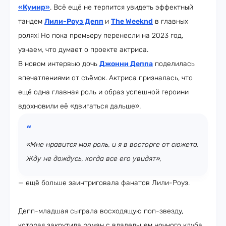
«Кумир»
. Всё ещё не терпится увидеть эффектный
тандем
Лили-Роуз Депп
и
The Weeknd
в главных
ролях! Но пока премьеру перенесли на 2023 год,
узнаем, что думает о проекте актриса.
В новом интервью дочь
Джонни Деппа
поделилась
впечатлениями от съёмок. Актриса призналась, что
ещё одна главная роль и образ успешной героини
вдохновили её «двигаться дальше».
«Мне нравится моя роль, и я в восторге от сюжета.
Жду не дождусь, когда все его увидят»,
— ещё больше заинтриговала фанатов Лили-Роуз.
Депп-младшая сыграла восходящую поп-звезду,
которая закрутила роман с владельцем ночного клуба