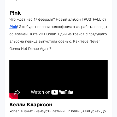
P!nk
Что ждёт нас 17 февраля? Новый альбом TRUSTFALL от
P!nk
! Это будет первая полноформатная работа звезды
со времён Hurts 2B Human. Один из треков с грядущего
альбома певица выпустила осенью. Как тебе Never
Gonna Not Dance Again?
Келли Кларксон
Успел выучить наизусть летний EP певицы Kellyoke? До