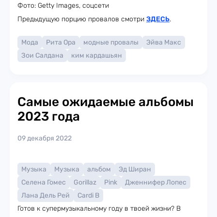
Фото: Getty Images, соцсети
Предыдущую порцию провалов смотри
ЗДЕСЬ
.
Мода
Рита Ора
модные провалы
Эйва Макс
Зои Салдана
ким кардашьян
Самые ожидаемые альбомы
2023 года
09 декабря 2022
Музыка
Музыка
альбом
Эд Ширан
Селена Гомес
Gorillaz
Pink
Дженнифер Лопес
Лана Дель Рей
Cardi B
Готов к супермузыкальному году в твоей жизни? В