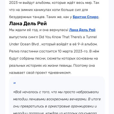
2023-м выйдут альбомы, которые ждёт весь мир. Так
что на зимних каникулах копи больше сил для
безудержных танцев. Таких же, как у
Бритни Спирс
.
Лана Дель Рей
Мы ждали её год, и она вернулась!
Лана Дель Рей
выпустила сингл Did You Know That There’s a Tunnel
Under Ocean Blvd , который войдёт в её 9-й альбом.
Релиз пластинки состоится 10 марта 2023-го. В нём
будут собраны песни, сюжеты которых основаны на
реальных историях из жизни певицы. Поэтому она
называет свой проект «дневником».
«Всё началось с того, что мы просто набрасывали
мелодии ленивыми воскресными вечерами. В итоге
они превратились в оркестровые аранжировки и
мелодии попроще, каждая из которых описывала