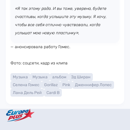
«Я так этому рада. И вы тоже, уверена, будете
счастливы, когда услышите эту музыку. Я хочу,
чтобы все себя отлично чувствовали, когда
услышат мою новую пластинку»,
— анонсировала работу Гомес.
Фото: соцсети, кадр из клипа
Музыка
Музыка
альбом
Эд Ширан
Селена Гомес
Gorillaz
Pink
Дженнифер Лопес
Лана Дель Рей
Cardi B