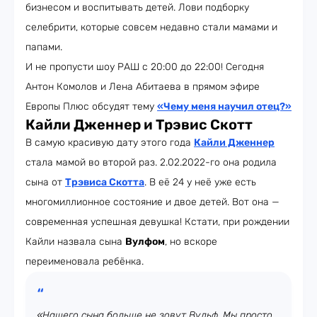
бизнесом и воспитывать детей. Лови подборку
селебрити, которые совсем недавно стали мамами и
папами.
И не пропусти шоу РАШ с 20:00 до 22:00! Сегодня
Антон Комолов и Лена Абитаева в прямом эфире
Европы Плюс обсудят тему
«Чему меня научил отец?»
Кайли Дженнер и Трэвис Скотт
В самую красивую дату этого года
Кайли Дженнер
стала мамой во второй раз. 2.02.2022-го она родила
сына от
Трэвиса Скотта
. В её 24 у неё уже есть
многомиллионное состояние и двое детей. Вот она —
современная успешная девушка! Кстати, при рождении
Кайли назвала сына
Вулфом
, но вскоре
переименовала ребёнка.
«Нашего сына больше не зовут Вульф. Мы просто