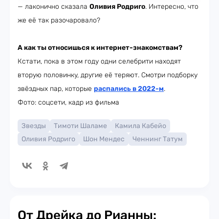
— лаконично сказала
Оливия Родриго
. Интересно, что
же её так разочаровало?
А как ты относишься к интернет-знакомствам?
Кстати, пока в этом году одни селебрити находят
вторую половинку, другие её теряют. Смотри подборку
звёздных пар, которые
распались в 2022-м
.
Фото: соцсети, кадр из фильма
Звезды
Тимоти Шаламе
Камила Кабейо
Оливия Родриго
Шон Мендес
Ченнинг Татум
От Дрейка до Рианны: