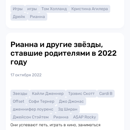
Игры
игры
Том Холланд
Кристина Агилера
Дрейк
Рианна
Рианна и другие звёзды,
ставшие родителями в 2022
году
17 октября 2022
Звезды
Кайли Дженнер
Трэвис Скотт
Cardi B
Offset
Софи Тернер
Джо Джонас
дженнифер лоуренс
Эд Ширан
Джейсон Стэйтем
Рианна
A$AP Rocky
Они успевают петь, играть в кино, заниматься