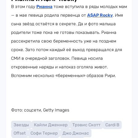
В этом году
Рианна
тоже вступила в ряды молодых мам
— в мае певица родила первенца от
A$AP Rocky
. Имя
сына звёзд остаётся в секрете. Да и фото малыша
родители тоже пока не готовы показывать. Рианна
рассекретила свою беременность уже на позднем
сроке. Зато потом каждый её выход превращался для
СМИ в очередной заголовок. Певица носила
откровенные наряды и напоказ оголяла живот.
Вспомним несколько «беременных» образов Рири.
Фото: соцсети, Getty Images
Звезды
Кайли Дженнер
Трэвис Скотт
Cardi B
Offset
Софи Тернер
Джо Джонас