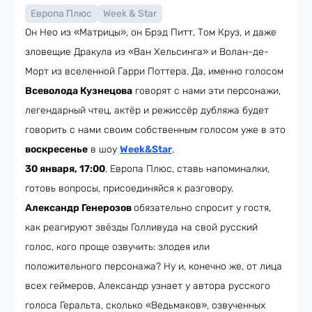
Европа Плюс
Week & Star
Он Нео из «Матрицы», он Брэд Питт, Том Круз, и даже
зловещие Дракула из «Ван Хельсинга» и Волан-де-
Морт из вселенной Гарри Поттера. Да, именно голосом
Всеволода Кузнецова
говорят с нами эти персонажи,
легендарный чтец, актёр и режиссёр дубляжа будет
говорить с нами своим собственным голосом уже в это
воскресенье
в шоу
Week&Star
.
30 января, 17:00
, Европа Плюс, ставь напоминалки,
готовь вопросы, присоединяйся к разговору.
Александр Генерозов
обязательно спросит у гостя,
как реагируют звёзды Голливуда на свой русский
голос, кого проще озвучить: злодея или
положительного персонажа? Ну и, конечно же, от лица
всех геймеров, Александр узнает у автора русского
голоса Геральта, сколько «Ведьмаков», озвученных