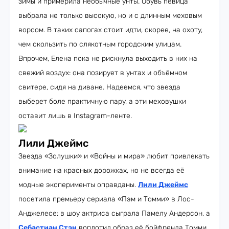
зимы и примерила необычные унты. Обувь певица
выбрала не только высокую, но и с длинным меховым
ворсом. В таких сапогах стоит идти, скорее, на охоту,
чем скользить по слякотным городским улицам.
Впрочем, Елена пока не рискнула выходить в них на
свежий воздух: она позирует в унтах и объёмном
свитере, сидя на диване. Надеемся, что звезда
выберет боле практичную пару, а эти меховушки
оставит лишь в Instagram-ленте.
Лили Джеймс
Звезда «Золушки» и «Войны и мира» любит привлекать
внимание на красных дорожках, но не всегда её
модные эксперименты оправданы.
Лили Джеймс
посетила премьеру сериала «Пэм и Томми» в Лос-
Анджелесе: в шоу актриса сыграла Памелу Андерсон, а
Себастиан Стэн
воплотил образ её бойфренда Томми