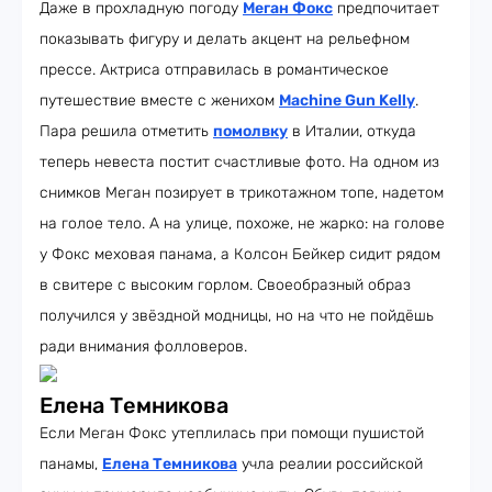
Даже в прохладную погоду
Меган Фокс
предпочитает
показывать фигуру и делать акцент на рельефном
прессе. Актриса отправилась в романтическое
путешествие вместе с женихом
Machine Gun Kelly
.
Пара решила отметить
помолвку
в Италии, откуда
теперь невеста постит счастливые фото. На одном из
снимков Меган позирует в трикотажном топе, надетом
на голое тело. А на улице, похоже, не жарко: на голове
у Фокс меховая панама, а Колсон Бейкер сидит рядом
в свитере с высоким горлом. Своеобразный образ
получился у звёздной модницы, но на что не пойдёшь
ради внимания фолловеров.
Елена Темникова
Если Меган Фокс утеплилась при помощи пушистой
панамы,
Елена Темникова
учла реалии российской