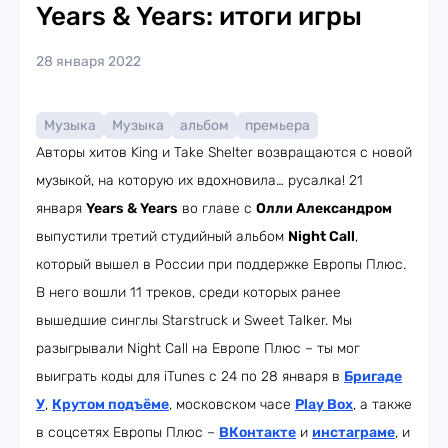
Years & Years: итоги игры
28 января 2022
Музыка
Музыка
альбом
премьера
Авторы хитов King и Take Shelter возвращаются с новой
музыкой, на которую их вдохновила… русалка! 21
января
Years & Years
во главе с
Олли Александром
выпустили третий студийный альбом
Night Call
,
который вышел в России при поддержке Европы Плюс.
В него вошли 11 треков, среди которых ранее
вышедшие синглы Starstruck и Sweet Talker. Мы
разыгрывали Night Call на Европе Плюс – ты мог
выиграть коды для iTunes с 24 по 28 января в
Бригаде
У
,
Крутом подъёме
, московском часе
Play Box
, а также
в соцсетях Европы Плюс –
ВКонтакте
и
инстаграме
, и