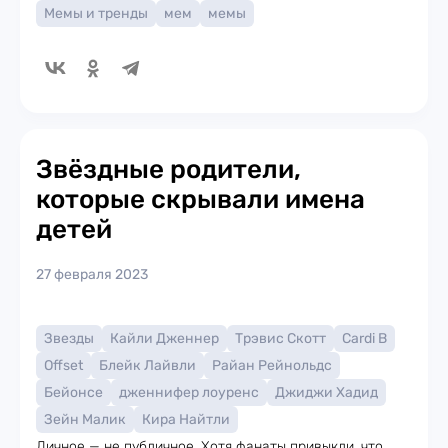
Мемы и тренды
мем
мемы
Звёздные родители,
которые скрывали имена
детей
27 февраля 2023
Звезды
Кайли Дженнер
Трэвис Скотт
Cardi B
Offset
Блейк Лайвли
Райан Рейнольдс
Бейонсе
дженнифер лоуренс
Джиджи Хадид
Зейн Малик
Кира Найтли
Личное — не публичное. Хотя фанаты привыкли, что