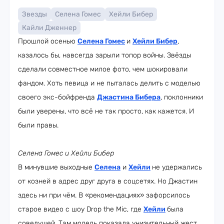
Звезды
Селена Гомес
Хейли Бибер
Кайли Дженнер
Прошлой осенью
Селена Гомес
и
Хейли Бибер
,
казалось бы, навсегда зарыли топор войны. Звёзды
сделали совместное милое фото, чем шокировали
фандом. Хоть певица и не пыталась делить с моделью
своего экс-бойфренда
Джастина Бибера
, поклонники
были уверены, что всё не так просто, как кажется. И
были правы.
Селена Гомес и Хейли Бибер
В минувшие выходные
Селена
и
Хейли
не удержались
от козней в адрес друг друга в соцсетях. Но Джастин
здесь ни при чём. В «рекомендациях» зафорсилось
старое видео с шоу Drop the Mic, где
Хейли
была
соведущей. Там модель показала унизительный жест