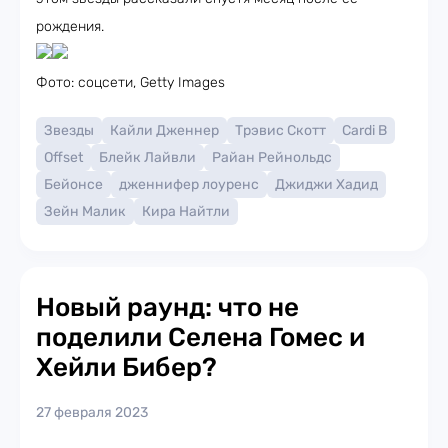
рождения.
Фото: соцсети, Getty Images
Звезды
Кайли Дженнер
Трэвис Скотт
Cardi B
Offset
Блейк Лайвли
Райан Рейнольдс
Бейонсе
дженнифер лоуренс
Джиджи Хадид
Зейн Малик
Кира Найтли
Новый раунд: что не
поделили Селена Гомес и
Хейли Бибер?
27 февраля 2023