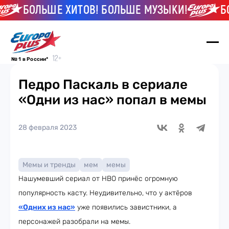
БОЛЬШЕ ХИТОВ! БОЛЬШЕ МУЗЫКИ!
БОЛЬ
№ 1 в России*
Педро Паскаль в сериале
«Одни из нас» попал в мемы
28 февраля 2023
Мемы и тренды
мем
мемы
Нашумевший сериал от HBO принёс огромную
популярность касту. Неудивительно, что у актёров
«Одних из нас»
уже появились завистники, а
персонажей разобрали на мемы.