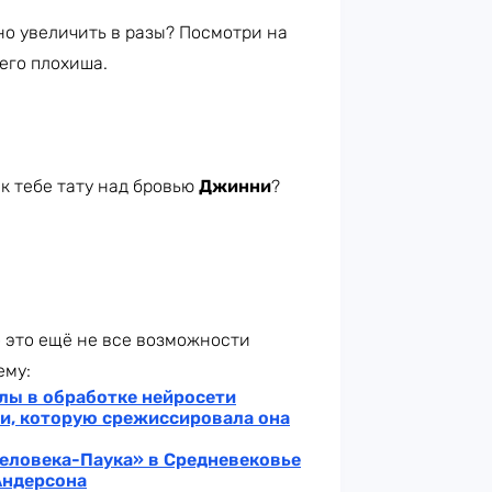
о увеличить в разы? Посмотри на
шего плохиша.
ак тебе тату над бровью
Джинни
?
о это ещё не все возможности
ему:
лы в обработке нейросети
и, которую срежиссировала она
Человека-Паука» в Средневековье
Андерсона