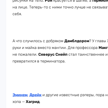
рисунки на тело.
Рон
красуется в шапке, а
Гермио
на лице. Теперь-то с ними точно лучше не связыва
себя.
А что случилось с добряком
Дамблдором
? У главы
руки и майка вместо мантии. Для профессора
Макг
не пожалели.
Северус Снейп
стал таинственнее и
превратился в терминатора.
Эминем
,
Дрейк
и другие известные рэперы, пора н
хопа —
Хагрид
.