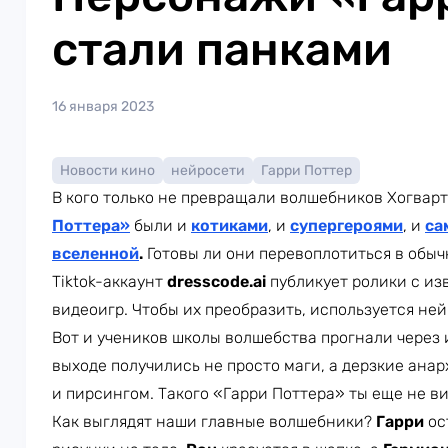
стали панками
16 января 2023
Новости кино
нейросети
Гарри Поттер
В кого только не превращали волшебников Хогварт
Поттера»
были и
котиками
, и
супергероями
, и
са
вселенной
.
Готовы ли они перевоплотиться в обыч
Tiktok-аккаунт
dresscode.ai
публикует ролики с и
видеоигр. Чтобы их преобразить, используется ней
Вот и учеников школы волшебства прогнали через
выходе получились не просто маги, а дерзкие ана
и пирсингом. Такого «Гарри Поттера» ты еще не ви
Как выглядят наши главные волшебники?
Гарри
ос