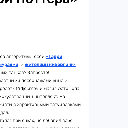
са алгоритмы. Герои
«Гарри
мураями
, и
жителями киберпанк-
ных панков? Запросто!
звестными персонажами кино и
росеть Midjourney и магия фотошопа.
 искусственный интеллект. На
рхисты с характерными татуировками
дел.
тался при очках, но добавил себе