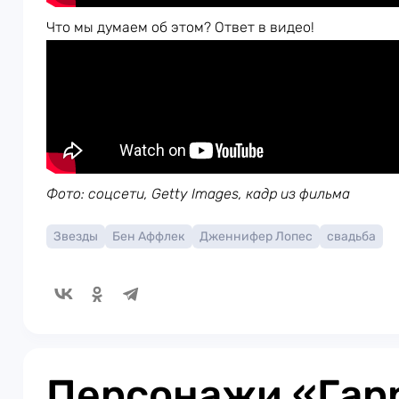
Что мы думаем об этом? Ответ в видео!
Фото: соцсети, Getty Images, кадр из фильма
Звезды
Бен Аффлек
Дженнифер Лопес
свадьба
Персонажи «Гар