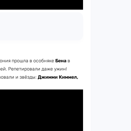
мония прошла в особняке
Бена
в
чей. Репетировали даже ужин!
овали и звёзды:
Джимми Киммел,