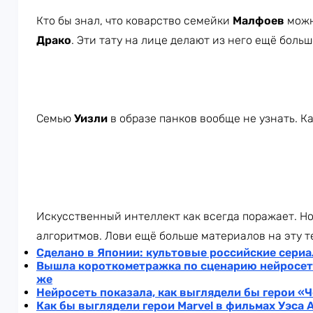
Кто бы знал, что коварство семейки
Малфоев
можн
Драко
. Эти тату на лице делают из него ещё боль
Семью
Уизли
в образе панков вообще не узнать. К
Искусственный интеллект как всегда поражает. Н
алгоритмов. Лови ещё больше материалов на эту т
Сделано в Японии: культовые российские сериа
Вышла короткометражка по сценарию нейросет
же
Нейросеть показала, как выглядели бы герои «
Как бы выглядели герои Marvel в фильмах Уэса 