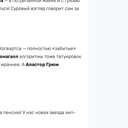
на
— в потрёпанной майке и с грязью
ться! Суровый взгляд говорит сам за
 Хогвартса — полностью «забитые»
онагалл
алгоритмы тоже татуировок
 мрачнее. А
Аластор Грюм
а пенсию! У нас новая звезда хип-