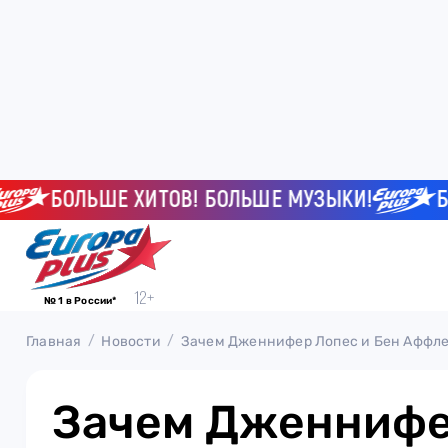
БОЛЬШЕ ХИТОВ! БОЛЬШЕ МУЗЫКИ!
БОЛЬ
№ 1 в России*
Главная
Новости
Зачем Дженнифер Лопес и Бен Аффле
Зачем Дженнифе