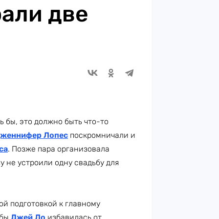
али две
 бы, это должно быть что-то
Дженнифер Лопес
поскромничали и
са
. Позже пара организовала
у не устроили одну свадьбу для
ой подготовкой к главному
обы
Джей Ло
избавилась от