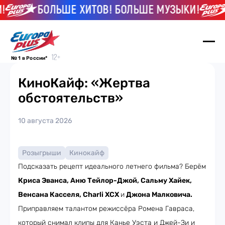
БОЛЬШЕ ХИТОВ! БОЛЬШЕ МУЗЫКИ!
№ 1 в России*
КиноКайф: «Жертва
обстоятельств»
10 августа 2026
Розыгрыши
Кинокайф
Подсказать рецепт идеального летнего фильма? Берём
Криса Эванса, Аню Тейлор-Джой, Сальму Хайек,
Венсана Касселя, Charli XCX
и
Джона Малковича.
Приправляем талантом режиссёра Ромена Гавраса,
который снимал клипы для Канье Уэста и Джей-Зи и