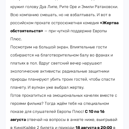
кружил голову Дуа Липе, Рите Оре и Эмили Ратаковски.
Всю компанию смешать, но не взбалтывать. И вот в
российском прокате остросюжетная комедия
«Жертва
обстоятельств»
— при чуткой поддержке Европы
Плюс.
Посмотрим на большой экран. Влиятельные гости
собираются на благотворительном балу во фраках и
платьях в пол. Вдруг светский вечер нарушают
экологические активисты: радикальные защитники
природы планируют убить троих гостей, чтобы спасти
планету. И вулкан уже выбрал жертву.
Готов прокатиться на эмоциональных качелях вместе с
героями фильма? Тогда ждём тебя на специальном
показе для слушателей Европы Плюс!
С 10 по 16
августа
отвечай на вопросы в анкете ниже, выигрывай
в КиноКайфе 2 билета и приходи
18 августа в 20:00
в