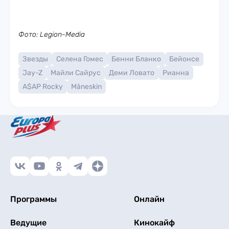
Фото: Legion-Media
Звезды
Селена Гомес
Бенни Бланко
Бейонсе
Jay-Z
Майли Сайрус
Деми Ловато
Рианна
A$AP Rocky
Måneskin
Программы
Онлайн
Ведущие
Кинокайф