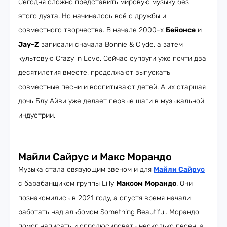
Сегодня сложно представить мировую музыку без
этого дуэта. Но начиналось всё с дружбы и
совместного творчества. В начале 2000-х
Бейонсе
и
Jay-Z
записали сначала Bonnie & Clyde, а затем
культовую Crazy in Love. Сейчас супруги уже почти два
десятилетия вместе, продолжают выпускать
совместные песни и воспитывают детей. А их старшая
дочь Блу Айви уже делает первые шаги в музыкальной
индустрии.
Майли Сайрус и Макс Морандо
Музыка стала связующим звеном и для
Майли Сайрус
с барабанщиком группы Liily
Максом
Морандо
. Они
познакомились в 2021 году, а спустя время начали
работать над альбомом Something Beautiful. Морандо
помог написать и спродюсировать несколько песен, а