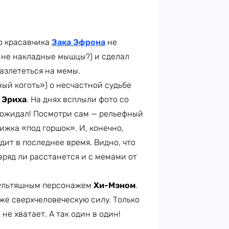
го красавчика
Зака Эфрона
не
е не накладные мышцы?) и сделал
разлететься на мемы.
ый коготь») о несчастной судьбе
 Эриха
. На днях всплыли фото со
 ожидал! Посмотри сам — рельефный
ижка «под горшок». И, конечно,
одит в последнее время. Видно, что
 вряд ли расстанется и с мемами от
мультяшным персонажем
Хи-Мэном
.
 же сверхчеловеческую силу. Только
не хватает. А так один в один!