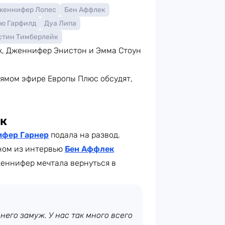
женнифер Лопес
Бен Аффлек
ю Гарфилд
Дуа Липа
стин Тимберлейк
ек, Дженнифер Энистон и Эмма Стоун
рямом эфире Европы Плюс обсудят,
к
фер Гарнер
подала на развод.
дном из интервью
Бен Аффлек
еннифер мечтала вернуться в
 него замуж. У нас так много всего