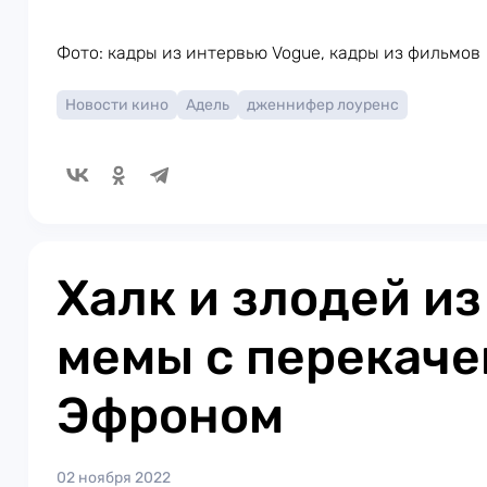
Фото: кадры из интервью Vogue, кадры из фильмов
Новости кино
Адель
дженнифер лоуренс
Халк и злодей и
мемы с перекач
Эфроном
02 ноября 2022