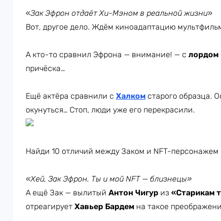
«
Зак Эфрон отдаёт Хи-Мэном в реальной жизни
»
Вот, другое дело. Ждём киноадаптацию мультфильм
А кто-то сравнил Эфрона — внимание! — с
лордом
причёска…
Ещё актёра сравнили с
Халком
старого образца. О
окунуться… Стоп, люди уже его перекрасили.
Найди 10 отличий между Заком и NFT-персонажем 
«Хей, Зак Эфрон. Ты и мой NFT — близнецы»
А ещё Зак — вылитый
Антон Чигур
из
«Старикам т
отреагирует
Хавьер Бардем
на такое преображени