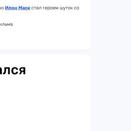
вно
Илон Маск
стал героем шуток со
фильма
ался