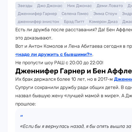
Звезды
Джо Джонас
Ник Джонас
Деми Ловато
Д
Дженнифер Гарнер
Селена Гомес
Эмма Стоун
Эндр
дженнифер энистон
Брэд Питт
Кэмерон Диаз
Джа
Есть ли дружба после расставания? Да! Бен Аффл
это доказывают.
Вот и Антон Комолов и Лена Абитаева сегодня в п
«надо ли дружить с бывшими?»
.
Не пропусти шоу РАШ с 20:00 до 22:00!
Дженнифер Гарнер и Бен Аффле
Их брак держался более 10 лет, но в 2017-м
Дженни
Супруги сохранили дружбу ради общих детей. В о
назвал бывшую жену «лучшей мамой в мире». А Дж
прошлое:
«Если бы я вернулась назад, я бы опять вышла за