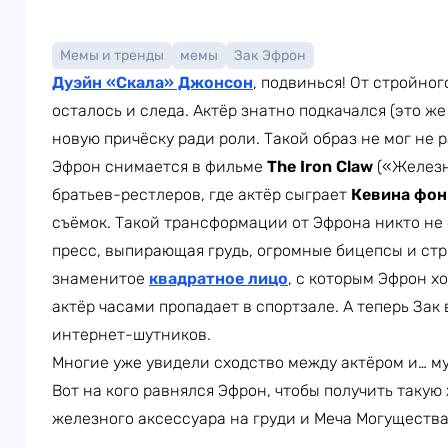
Мемы и тренды
мемы
Зак Эфрон
Дуэйн «Скала» Джонсон
, подвинься! От стройно
осталось и следа. Актёр знатно подкачался (это ж
новую причёску ради роли. Такой образ не мог не 
Эфрон снимается в фильме
The Iron Claw
(«Железн
братьев-рестлеров, где актёр сыграет
Кевина фон
съёмок. Такой трансформации от Эфрона никто не
пресс, выпирающая грудь, огромные бицепсы и стр
знаменитое
квадратное лицо
, с которым Эфрон х
актёр часами пропадает в спортзале. А теперь Зак
интернет-шутников.
Многие уже увидели сходство между актёром и… 
Вот на кого равнялся Эфрон, чтобы получить такую
железного аксессуара на груди и Меча Могущества 