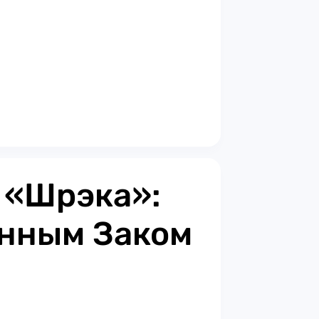
з «Шрэка»:
енным Заком