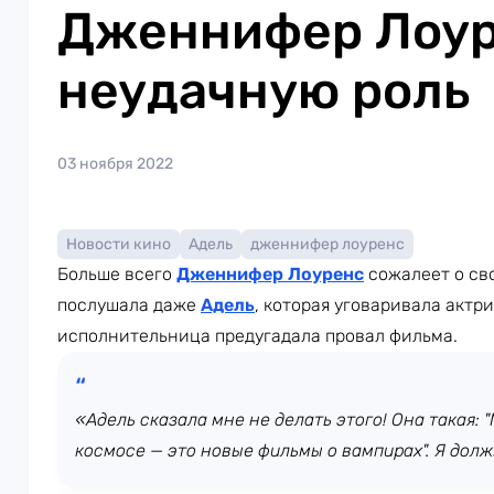
Дженнифер Лоу
неудачную роль
03 ноября 2022
Новости кино
Адель
дженнифер лоуренс
Больше всего
Дженнифер Лоуренс
сожалеет о св
послушала даже
Адель
, которая уговаривала актри
исполнительница предугадала провал фильма.
«Адель сказала мне не делать этого! Она такая: 
космосе — это новые фильмы о вампирах". Я дол