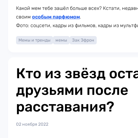
Какой мем тебе зашёл больше всех? Кстати, неда
своим
особым парфюмом
.
Фото: соцсети, кадры из фильмов, кадры из мульт
Мемы и тренды
мемы
Зак Эфрон
Кто из звёзд ост
друзьями после
расставания?
02 ноября 2022