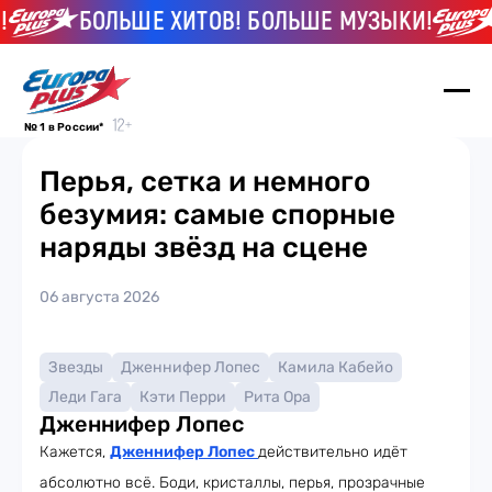
БОЛЬШЕ ХИТОВ! БОЛЬШЕ МУЗЫКИ!
№ 1 в России*
Перья, сетка и немного
безумия: самые спорные
наряды звёзд на сцене
06 августа 2026
Звезды
Дженнифер Лопес
Камила Кабейо
Леди Гага
Кэти Перри
Рита Ора
Дженнифер Лопес
Кажется,
Дженнифер Лопес
действительно идёт
абсолютно всё. Боди, кристаллы, перья, прозрачные