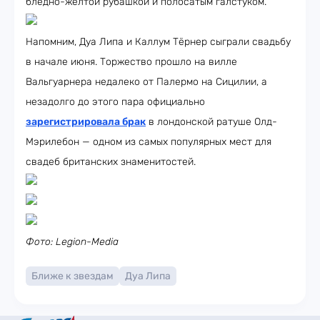
бледно-жёлтой рубашкой и полосатым галстуком.
Напомним, Дуа Липа и Каллум Тёрнер сыграли свадьбу
в начале июня. Торжество прошло на вилле
Вальгуарнера недалеко от Палермо на Сицилии, а
незадолго до этого пара официально
зарегистрировала брак
в лондонской ратуше Олд-
Мэрилебон — одном из самых популярных мест для
свадеб британских знаменитостей.
Фото: Legion-Media
Ближе к звездам
Дуа Липа