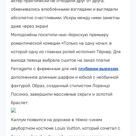
актёр практически не отходили друг от друга,
обменивались влюблёнными взглядами и выглядели
абсолютно счастливыми. Искры между ними заметны
даже через экран!
Молодожёны посетили нью-йоркскую премьеру
романтической комедии «Только на одну ночь», в
которой одну из главных ролей исполнил Тёрнер. Для
выхода певица выбрала сшитое на заказ платье
Ferragamo с фирменным для неё
глубоким вырезом
,
дополненное длинным шарфом и юбкой с необычной
фактурой. Образ, созданный стилистом Лоренцо
Посокко, завершили массивные серьги и золотой
браслет.
Каллум появился на дорожке в тёмно-синем
двубортном костюме Louis Vuitton, который сочетал с