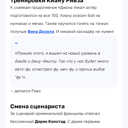
Тренировки Киану Ривза
К съёмкам продолжения «Джона Уика» актёр
подготовился на все 100. Киану освоил бой на
нунчаках и мечах. Также научился гонять на тачках
получше
Вина Дизеля
. И никакой каскадёр не нужен!
«Помимо этого, я вышел на новый уровень в
дзюдо и джиу-джитсу. Так что у нас будет много
авто-фу, огнестрел-фу, меч-фу и прочих видов
“фу”»,
— делился Ривз
Смена сценариста
За сценарий криминальной франшизы отвечал
бессменный
Дерек Колстад
. С двумя первыми