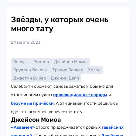
Звёзды, у которых очень
много тату
24 марта 2023
Звезды
Рианна
Джейсон Момоа
Бруклин Бекхэм
Трэвис Баркер
Холзи
Джастин Бибер
Джонни Депп
Селебрити обожают самовыражаться! Обычно для
этого многим нужны
провокационные наряды
и
безумные причёски
. А эти знаменитости решились
сделать огромное количество тату.
Джейсон Момоа
«Аквамен»
строго придерживается родных
гавайских
традиций
. Именно благодаря им на фигуре
Джейсона